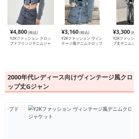
¥
4,800
¥
3,160
¥
3,300
(税込)
(税込)
(税込
Y2Kファッション クロッ
Y2Kファッション ヴィン
Y2Kファッショ
プドフリンジデニムジャ
テージ風デニムクロップ
プ丈デニムジャ
ケット
ドジャケット
2000年代レディース向けヴィンテージ風クロ
ップ丈Gジャン