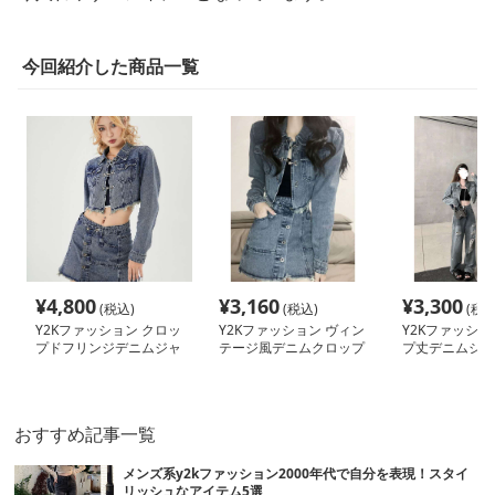
今回紹介した商品一覧
¥
4,800
¥
3,160
¥
3,300
(税込)
(税込)
(税込
Y2Kファッション クロッ
Y2Kファッション ヴィン
Y2Kファッショ
プドフリンジデニムジャ
テージ風デニムクロップ
プ丈デニムジャ
ケット
ドジャケット
おすすめ記事一覧
メンズ系y2kファッション2000年代で自分を表現！スタイ
リッシュなアイテム5選