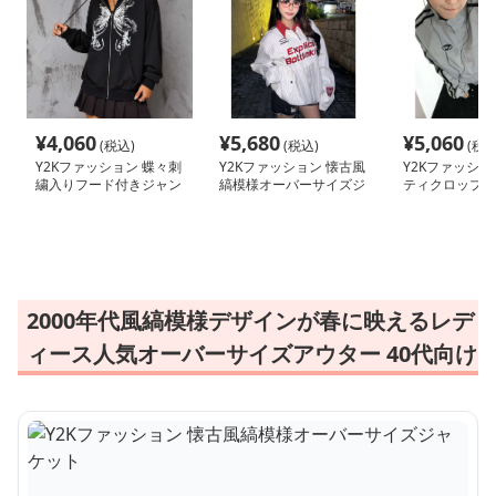
¥
4,060
¥
5,680
¥
5,060
(税込)
(税込)
(税込
Y2Kファッション 蝶々刺
Y2Kファッション 懐古風
Y2Kファッショ
繍入りフード付きジャン
縞模様オーバーサイズジ
ティクロップド
パー
ャケット
2000年代風縞模様デザインが春に映えるレデ
ィース人気オーバーサイズアウター 40代向け