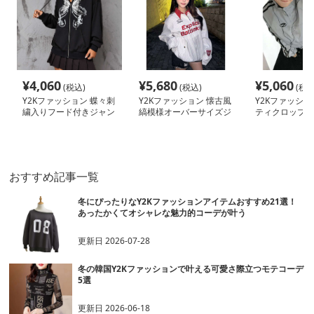
¥
4,060
¥
5,680
¥
5,060
(税込)
(税込)
(税込
Y2Kファッション 蝶々刺
Y2Kファッション 懐古風
Y2Kファッショ
繍入りフード付きジャン
縞模様オーバーサイズジ
ティクロップド
パー
ャケット
おすすめ記事一覧
冬にぴったりなY2Kファッションアイテムおすすめ21選！
あったかくてオシャレな魅力的コーデが叶う
更新日
2026-07-28
冬の韓国Y2Kファッションで叶える可愛さ際立つモテコーデ
5選
更新日
2026-06-18