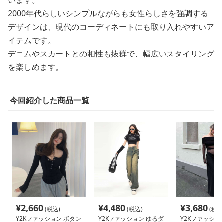
います。
2000年代らしいシンプルながらも女性らしさを強調する
デザインは、現代のコーディネートにも取り入れやすいア
イテムです。
デニムやスカートとの相性も抜群で、幅広いスタイリング
を楽しめます。
今回紹介した商品一覧
¥
2,660
¥
4,480
¥
3,680
(税込)
(税込)
(税込
Y2Kファッション ボタン
Y2Kファッション ゆるダ
Y2Kファッショ