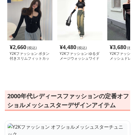
¥
2,660
¥
4,480
¥
3,680
(税込)
(税込)
(税込
Y2Kファッション ボタン
Y2Kファッション ゆるダ
Y2Kファッショ
付きスリムフィットカッ
メージウォッシュワイド
メッシュドレー
トソー
デニム
ト
2000年代レディースファッションの定番オフ
ショルメッシュスターデザインアイテム