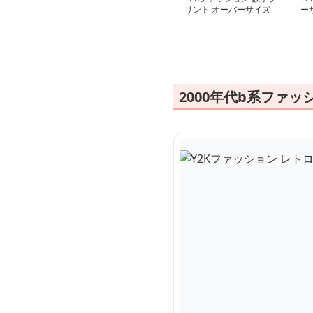
リント オーバーサイズ
ー
スウェット
ル
2000年代b系ファ