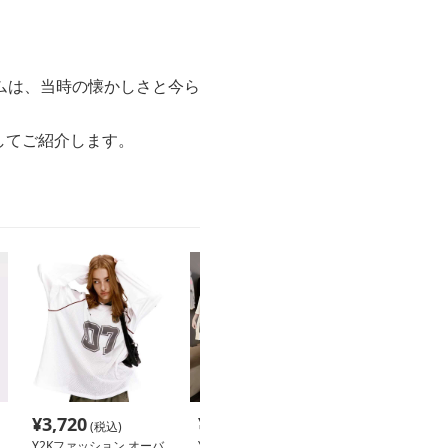
ムは、当時の懐かしさと今ら
してご紹介します。
¥
3,720
¥
2,660
¥
4,680
(税込)
(税込)
(税込
Y2Kファッション オーバ
Y2Kファッション スポー
Y2Kファッショ