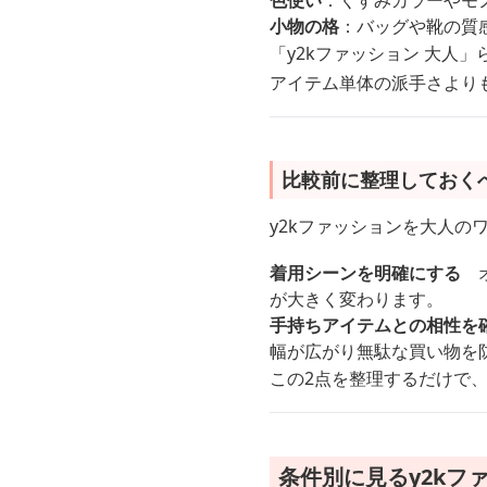
色使い
：くすみカラーやモ
小物の格
：バッグや靴の質
「y2kファッション 大人
アイテム単体の派手さより
比較前に整理しておく
y2kファッションを大人
着用シーンを明確にする
オ
が大きく変わります。
手持ちアイテムとの相性を
幅が広がり無駄な買い物を
この2点を整理するだけで
条件別に見るy2kフ