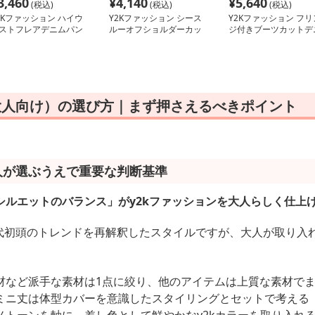
3,460
¥
4,140
¥
5,640
(税込)
(税込)
(税込)
2Kファッション ハイウ
Y2Kファッション シース
Y2Kファッション フリ
ストフレアデニムパン
ルーオフショルダーカッ
ジ付きブーツカットデ
トソー
ム
大人向け）の選び方｜まず押さえるべきポイント
人が選ぶうえで重要な判断基準
シルエットのバランス」がy2kファッションを大人らしく仕上
0年代初頭のトレンドを再解釈したスタイルですが、大人が取り
材など派手な素材は1点に絞り、他のアイテムは上質な素材で
ミニ丈は体型カバーを意識したスタイリングとセットで考える