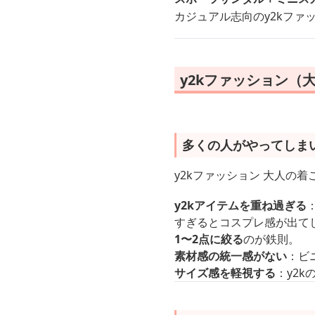
カジュアル志向のy2kファ
y2kファッション（
多くの人がやってしま
y2kファッション 大人の
y2kアイテムを重ね過ぎる
すぎるとコスプレ感が出て
1〜2点に絞る
のが鉄則。
素材感の統一感がない
：ビ
サイズ感を軽視する
：y2