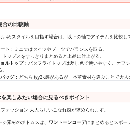
場合の比較軸
れいめスタイルを目指す場合は、以下の軸でアイテムを比較し
カート
：ミニ丈はタイツやブーツでバランスを取る。
、トップスをすっきりまとめると上品に仕上がる。
ショルトップ
：バタフライトップは差し色で使いやすく、オフ
る。
トバッグ
：どちらもy2k感があるが、本革素材を選ぶことで大
2kを楽しみたい場合に見るべきポイント
kファッション 大人らしいこなれ感が求められます。
ージ素材のボトムスは、
ワントーンコーデ
にまとめるとスポー