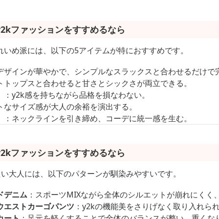
2kファッションをすすめるなら
れいめ派には、以下の5アイテムが特におすすめです。
デザインが華やかで、シンプルなスラックスと合わせるだけで
トトップスと合わせると甘さとシックさが両立できる。
）
：y2k感を持ちながら品格を損なわない。
トなサイズ感が大人の余裕を演出する。
）
：ネックラインを引き締め、コーデに統一感を生む。
2kファッションをすすめるなら
みたい大人には、以下のパターンが馴染みやすいです。
ドデニム
：スポーツMIXながら全体のシルエットが崩れにくく
ウエストカーゴパンツ
：y2kの機能美をさりげなく取り入れら
カート
：足元を軽くすることで全体のバランスが整い、重くな