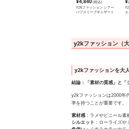
¥
4,840
¥
(税込)
Y2Kファッション シアー
Y
パフスリーブギャザート
エ
ップス
ツ
y2kファッション（
y2kファッションを大
結論：「素材の質感」と「
y2kファッションは200
準を持つことが重要です。
素材感
：ラメやビニール素
シルエット
：ローライズや