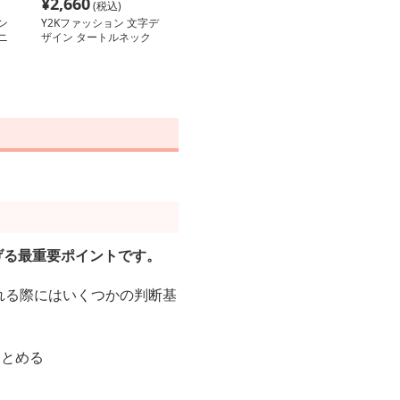
¥
2,660
(税込)
ン
Y2Kファッション 文字デ
ニ
ザイン タートルネック
シャツ
げる最重要ポイントです。
入れる際にはいくつかの判断基
まとめる