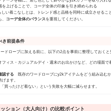
ノトーンを軸に、差し色として鮮やかなy2kカラーを取り入れ
感を上げることで、コーデ全体の印象を引き締められる
」らしい着こなしとは、トレンド感と品格を同時に成立させるこ
も、
コーデ全体のバランス
を重視してください。
べき前提条件
のワードローブに加える前に、以下の2点を事前に整理しておくと
フィス・カジュアルデイ・週末のお出かけなど、どの場面で
確認する
既存のワードローブにy2kアイテムをどう組み込む
防げます。
、「買ったけど着ない」という失敗を大幅に減らせます。
ァッション（大人向け）の比較ポイント