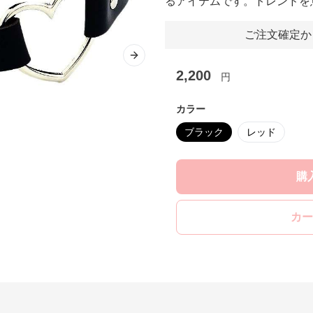
るアイテムです。トレンドを
ご注文確定か
Next slide
2,200
円
カラー
ブラック
レッド
購
カー