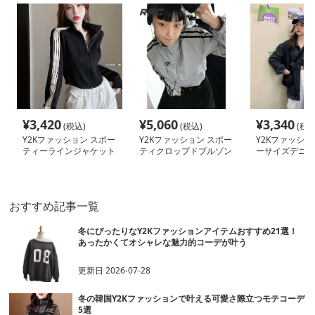
¥
3,420
¥
5,060
¥
3,340
(税込)
(税込)
(税込
Y2Kファッション スポー
Y2Kファッション スポー
Y2Kファッショ
ティーラインジャケット
ティクロップドブルゾン
ーサイズデニム
ト
おすすめ記事一覧
冬にぴったりなY2Kファッションアイテムおすすめ21選！
あったかくてオシャレな魅力的コーデが叶う
更新日
2026-07-28
冬の韓国Y2Kファッションで叶える可愛さ際立つモテコーデ
5選