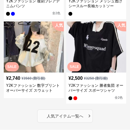
Y2Kファッション 復刻フレアデ
Y2Kファッション メッシュ透け
ニムパンツ
シースルー長袖カットソー
全
2
色
人気
人気
SALE
SALE
¥
2,740
¥
2,500
¥
3560
(割引前)
¥
3250
(割引前)
Y2Kファッション 数字プリント
Y2Kファッション 勝者集団 オー
オーバーサイズ スウェット
バーサイズ スポーツシャツ
全
2
色
›
人気アイテム一覧へ