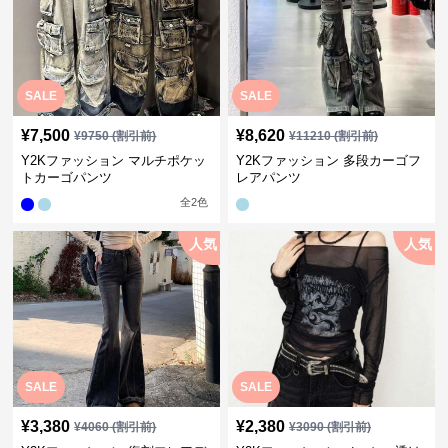
SALE
SALE
¥
7,500
¥
8,620
¥
9750
(割引前)
¥
11210
(割引前)
Y2Kファッション マルチポケッ
Y2Kファッション 多段カーゴフ
トカーゴパンツ
レアパンツ
全
2
色
人気
人気
SALE
SALE
¥
3,380
¥
2,380
¥
4060
(割引前)
¥
3090
(割引前)