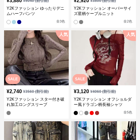
¥
3,880
¥
2,920
¥
5040
(割引前)
¥
3800
(割引前)
Y2Kファッション ゆったりデニ
Y2Kファッション オーバーサイ
ムハーフパンツ
ズ星柄ケーブルニット
全
3
色
全
2
色
人気
人気
SALE
SALE
¥
2,740
¥
3,120
¥
3560
(割引前)
¥
4060
(割引前)
Y2Kファッション スター付き破
Y2Kファッション オフショルダ
れ加工ロングスリーブ
ー風ドラゴン柄長袖シャツ
全
5
色