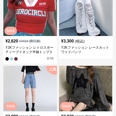
SALE
¥
2,620
¥
3,300
(税込)
¥
3410
(割引前)
Y2Kファッション レトロスポー
Y2Kファッション レースカット
ティーブイネック半袖トップス
ワイドパンツ
全
3
色
人気
SALE
SALE