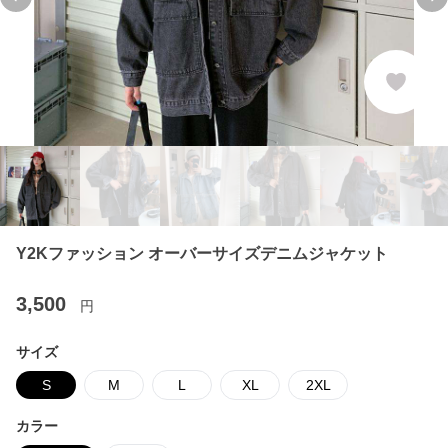
Previous slide
Ne
Y2Kファッション オーバーサイズデニムジャケット
3,500
円
サイズ
S
M
L
XL
2XL
カラー