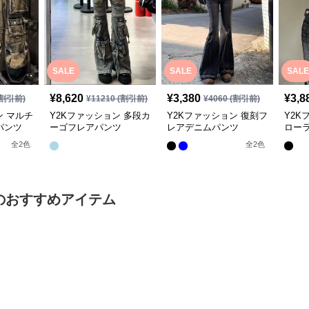
SALE
SALE
SALE
¥
8,620
¥
3,380
¥
3,8
割引前)
¥
11210
(割引前)
¥
4060
(割引前)
ン マルチ
Y2Kファッション 多段カ
Y2Kファッション 復刻フ
Y2K
パンツ
ーゴフレアパンツ
レアデニムパンツ
ロー
全
2
色
全
2
色
のおすすめアイテム