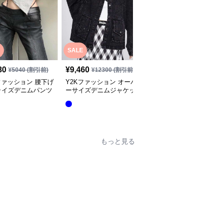
SALE
SALE
80
¥
9,460
¥
4,520
¥
5040
(割引前)
¥
12300
(割引前)
¥
5880
(割引前)
ファッション 腰下げ
Y2Kファッション オーバ
Y2Kファッション オー
ライズデニムパンツ
ーサイズデニムジャケッ
ーサイズデニムジャケッ
ト
ト
全
6
色
もっと見る