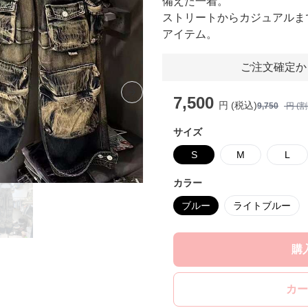
備えた一着。
ストリートからカジュアルま
アイテム。
ご注文確定か
Next slide
7,500
円 (税込)
9,750
円 (
サイズ
S
M
L
カラー
ブルー
ライトブルー
購
カー