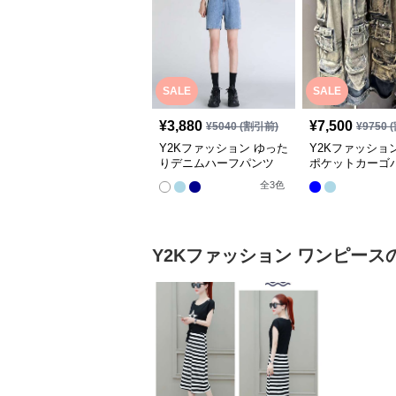
SALE
SALE
¥
3,880
¥
7,500
¥
5040
(割引前)
¥
9750
(
Y2Kファッション ゆった
Y2Kファッショ
りデニムハーフパンツ
ポケットカーゴ
全
3
色
Y2Kファッション
ワンピース