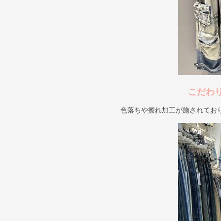
こだわ
色落ちや擦れ加工が施されてお