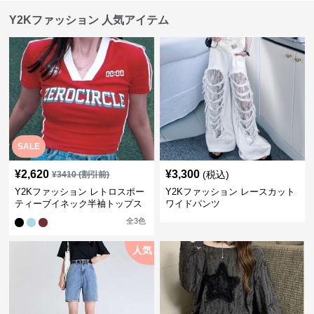
Y2Kファッション 人気アイテム
SALE
¥
2,620
¥
3,300
(税込)
¥
3410
(割引前)
Y2Kファッション レトロスポー
Y2Kファッション レースカット
ティーブイネック半袖トップス
ワイドパンツ
全
3
色
人気