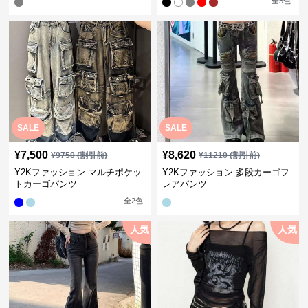
全
5
色
SALE
SALE
¥
7,500
¥
8,620
¥
9750
(割引前)
¥
11210
(割引前)
Y2Kファッション マルチポケッ
Y2Kファッション 多段カーゴフ
トカーゴパンツ
レアパンツ
全
2
色
人気
人気