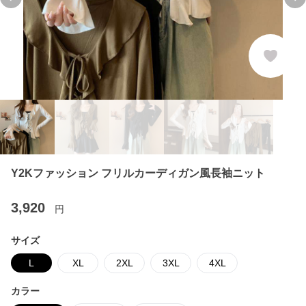
Previous slide
Ne
Y2Kファッション フリルカーディガン風長袖ニット
3,920
円
サイズ
L
XL
2XL
3XL
4XL
カラー