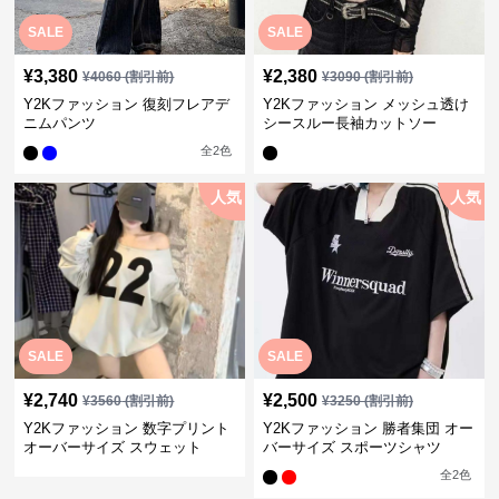
SALE
SALE
¥
3,380
¥
2,380
¥
4060
(割引前)
¥
3090
(割引前)
Y2Kファッション 復刻フレアデ
Y2Kファッション メッシュ透け
ニムパンツ
シースルー長袖カットソー
全
2
色
人気
人気
SALE
SALE
¥
2,740
¥
2,500
¥
3560
(割引前)
¥
3250
(割引前)
Y2Kファッション 数字プリント
Y2Kファッション 勝者集団 オー
オーバーサイズ スウェット
バーサイズ スポーツシャツ
全
2
色