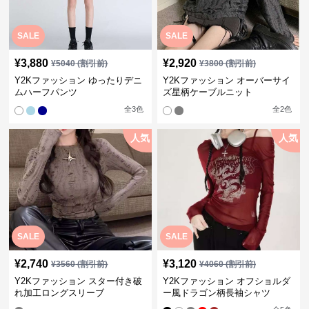
SALE
SALE
¥
3,880
¥
2,920
¥
5040
(割引前)
¥
3800
(割引前)
Y2Kファッション ゆったりデニ
Y2Kファッション オーバーサイ
ムハーフパンツ
ズ星柄ケーブルニット
全
3
色
全
2
色
人気
人気
SALE
SALE
¥
2,740
¥
3,120
¥
3560
(割引前)
¥
4060
(割引前)
Y2Kファッション スター付き破
Y2Kファッション オフショルダ
れ加工ロングスリーブ
ー風ドラゴン柄長袖シャツ