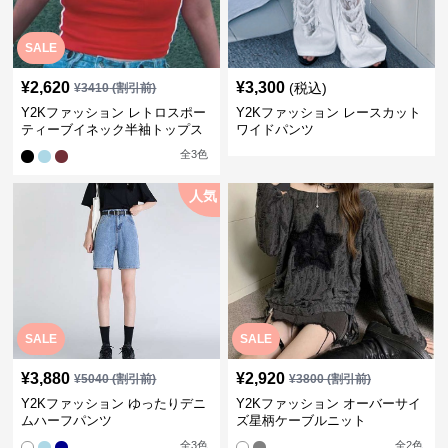
SALE
¥
2,620
¥
3,300
(税込)
¥
3410
(割引前)
Y2Kファッション レトロスポー
Y2Kファッション レースカット
ティーブイネック半袖トップス
ワイドパンツ
全
3
色
人気
SALE
SALE
¥
3,880
¥
2,920
¥
5040
(割引前)
¥
3800
(割引前)
Y2Kファッション ゆったりデニ
Y2Kファッション オーバーサイ
ムハーフパンツ
ズ星柄ケーブルニット
全
3
色
全
2
色