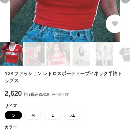
Previous slide
Ne
Y2Kファッション レトロスポーティーブイネック半袖ト
ップス
2,620
円 (税込)
3,410
円 (割引前)
サイズ
S
M
L
XL
カラー