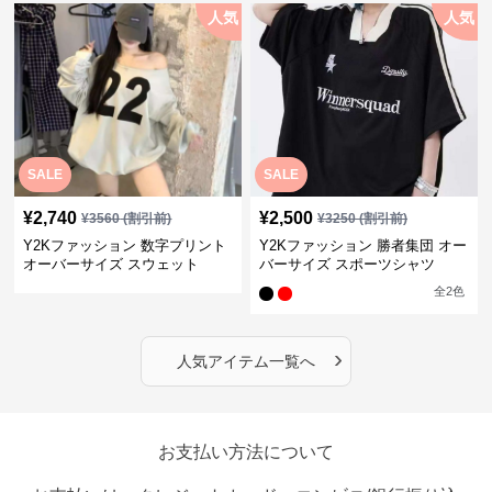
人気
人気
SALE
SALE
¥
2,740
¥
2,500
¥
3560
(割引前)
¥
3250
(割引前)
Y2Kファッション 数字プリント
Y2Kファッション 勝者集団 オー
オーバーサイズ スウェット
バーサイズ スポーツシャツ
全
2
色
›
人気アイテム一覧へ
お支払い方法について