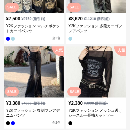
SALE
SALE
¥
7,500
¥
8,620
¥
9750
(割引前)
¥
11210
(割引前)
Y2Kファッション マルチポケッ
Y2Kファッション 多段カーゴフ
トカーゴパンツ
レアパンツ
全
2
色
人気
人気
SALE
SALE
¥
3,380
¥
2,380
¥
4060
(割引前)
¥
3090
(割引前)
Y2Kファッション 復刻フレアデ
Y2Kファッション メッシュ透け
ニムパンツ
シースルー長袖カットソー
全
2
色