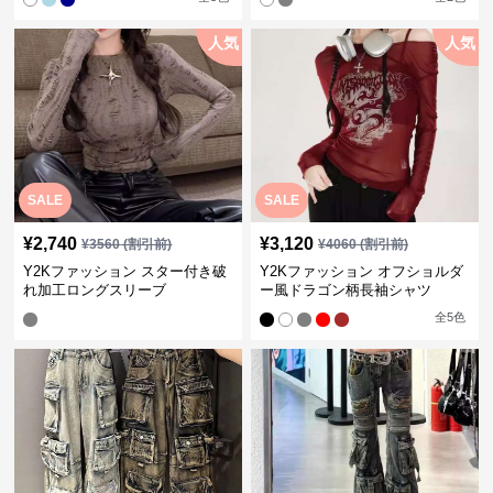
人気
人気
SALE
SALE
¥
2,740
¥
3,120
¥
3560
(割引前)
¥
4060
(割引前)
Y2Kファッション スター付き破
Y2Kファッション オフショルダ
れ加工ロングスリーブ
ー風ドラゴン柄長袖シャツ
全
5
色