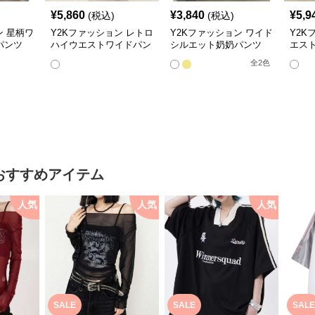
¥
5,860
¥
3,840
¥
5,9
(税込)
(税込)
ン 星柄ワ
Y2Kファッション レトロ
Y2Kファッション ワイド
Y2K
パンツ
ハイウエストワイドパン
シルエット奶奶パンツ
エス
ツ
美脚ストレート
パン
全
2
色
おすすめアイテム
人気
人気
人気
SALE
SALE
SALE