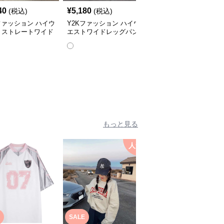
40
¥
5,180
¥
4,800
(税込)
(税込)
(税込)
ファッション ハイウ
Y2Kファッション ハイウ
Y2Kファッション アメ
トストレートワイド
エストワイドレッグパン
カンローウエスト工具パ
ツ
ツ
ンツ
全
2
色
もっと見る
人気
人
SALE
SALE