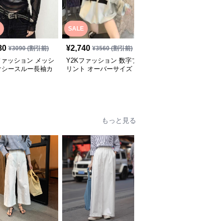
SALE
SALE
80
¥
2,740
¥
2,500
¥
3090
(割引前)
¥
3560
(割引前)
¥
3250
(割引前)
ファッション メッシ
Y2Kファッション 数字プ
Y2Kファッション 勝者
けシースルー長袖カ
リント オーバーサイズ
団 オーバーサイズ スポ
ソー
スウェット
ーツシャツ
全
2
色
もっと見る