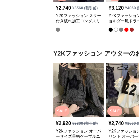
¥
2,740
¥
3,120
¥
3560
(割引前)
¥
4060
(
Y2Kファッション スター
Y2Kファッショ
付き破れ加工ロングスリ
ョルダー風ドラ
ーブ
袖シャツ
Y2Kファッション
アウター
の
SALE
SALE
¥
2,920
¥
2,740
¥
3800
(割引前)
¥
3560
(
Y2Kファッション オーバ
Y2Kファッショ
ーサイズ星柄ケーブルニ
リント オーバー