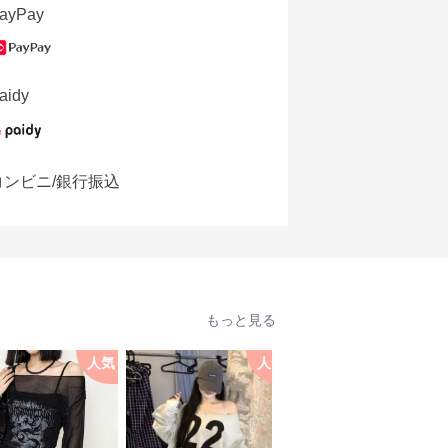
ayPay
aidy
コンビニ/銀行振込
もっと見る
人気
人気
人