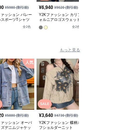
00
¥
6,940
¥
2,700
¥
5980
(割引前)
¥
9020
(割引前)
¥
3510
(割引前)
ファッション バレー
Y2Kファッション カリフ
Y2Kファッション フロ
ルスポーツTシャツ
ォルニアロゴスウェット
トギャザーカーディガン
全
2
色
全
2
色
全
2
色
もっと見る
人気
人
SALE
20
¥
3,640
¥
4,900
(税込)
¥
5880
(割引前)
¥
4730
(割引前)
ファッション オーバ
Y2Kファッション 蝶柄オ
Y2Kファッション 透か
イズデニムジャケッ
フショルダーニット
編みメッシュニットカー