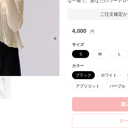
な一着で、あなたのワードロ
ご注文確定か
4,000
円
Next slide
サイズ
S
M
L
カラー
ブラック
ホワイト
アプリコット
パープル
購
カー