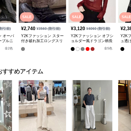
SALE
SALE
SALE
¥
2,740
¥
3,120
¥
2,3
割引前)
¥
3560
(割引前)
¥
4060
(割引前)
ン オーバ
Y2Kファッション スター
Y2Kファッション オフシ
Y2K
ーブルニ
付き破れ加工ロングスリ
ョルダー風ドラゴン柄長
ュ透
ーブ
袖シャツ
ット
全
2
色
全
5
色
おすすめアイテム