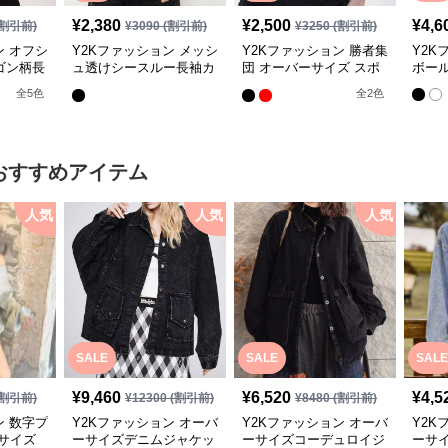
¥
2,380
¥
2,500
¥
4,6
割引前)
¥
3090
(割引前)
¥
3250
(割引前)
ン オフシ
Y2Kファッション メッシ
Y2Kファッション 勝者集
Y2K
ゴン柄長
ュ透けシースルー長袖カ
団 オーバーサイズ スポ
ボー
ットソー
ーツシャツ
全
5
色
全
2
色
おすすめアイテム
人気
人気
人気
SALE
SALE
SALE
¥
9,460
¥
6,520
¥
4,5
割引前)
¥
12300
(割引前)
¥
8480
(割引前)
ン 数字プ
Y2Kファッション オーバ
Y2Kファッション オーバ
Y2K
サイズ
ーサイズデニムジャケッ
ーサイズコーデュロイジ
ーサ