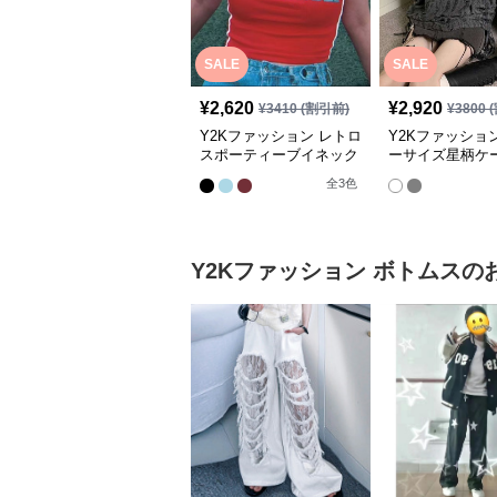
SALE
SALE
¥
2,620
¥
2,920
¥
3410
(割引前)
¥
3800
(
Y2Kファッション レトロ
Y2Kファッショ
スポーティーブイネック
ーサイズ星柄ケ
半袖トップス
ット
全
3
色
Y2Kファッション
ボトムス
の