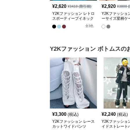
¥
2,620
¥
2,920
¥
3410
(割引前)
¥
3800
(
Y2Kファッション レトロ
Y2Kファッショ
スポーティーブイネック
ーサイズ星柄ケ
半袖トップス
ット
全
3
色
Y2Kファッション
ボトムス
の
¥
3,300
¥
2,240
(税込)
(税込)
Y2Kファッション レース
Y2Kファッショ
カットワイドパンツ
イドストレート