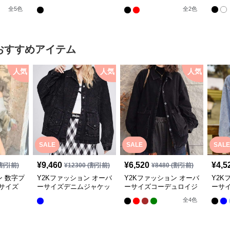
ットソー
ーツシャツ
全
5
色
全
2
色
おすすめアイテム
人気
人気
人気
SALE
SALE
SALE
¥
9,460
¥
6,520
¥
4,5
割引前)
¥
12300
(割引前)
¥
8480
(割引前)
ン 数字プ
Y2Kファッション オーバ
Y2Kファッション オーバ
Y2K
サイズ
ーサイズデニムジャケッ
ーサイズコーデュロイジ
ーサ
ト
ャケット
ト
全
4
色