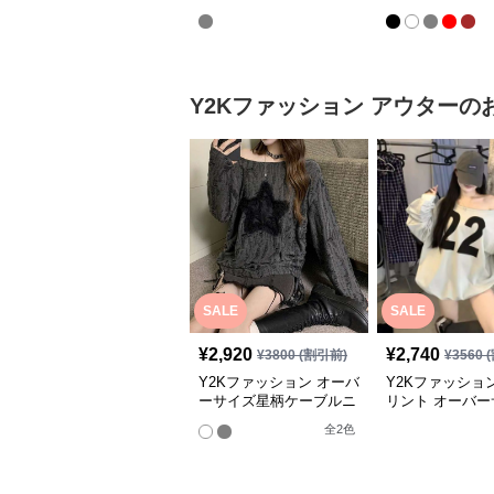
ーブ
袖シャツ
Y2Kファッション
アウター
の
SALE
SALE
¥
2,920
¥
2,740
¥
3800
(割引前)
¥
3560
(
Y2Kファッション オーバ
Y2Kファッショ
ーサイズ星柄ケーブルニ
リント オーバー
ット
スウェット
全
2
色