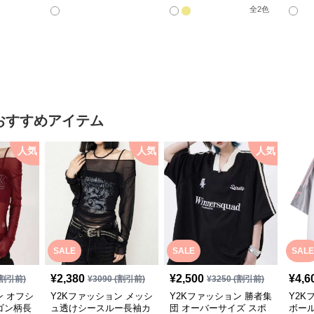
ツ
美脚ストレート
パン
全
2
色
おすすめアイテム
人気
人気
人気
SALE
SALE
SALE
¥
2,380
¥
2,500
¥
4,6
割引前)
¥
3090
(割引前)
¥
3250
(割引前)
ン オフシ
Y2Kファッション メッシ
Y2Kファッション 勝者集
Y2K
ゴン柄長
ュ透けシースルー長袖カ
団 オーバーサイズ スポ
ボー