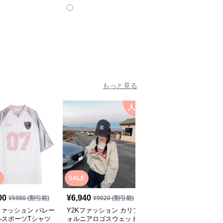
ツ
ツ
ンツ
全
2
色
もっと見る
人気
人
SALE
SALE
00
¥
6,940
¥
2,700
¥
5980
(割引前)
¥
9020
(割引前)
¥
3510
(割引前)
ファッション バレー
Y2Kファッション カリフ
Y2Kファッション フロ
ルスポーツTシャツ
ォルニアロゴスウェット
トギャザーカーディガン