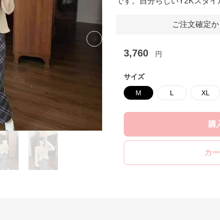
です。自分らしいY2Kスタ
ご注文確定か
Next slide
3,760
円
サイズ
M
L
XL
購
カー