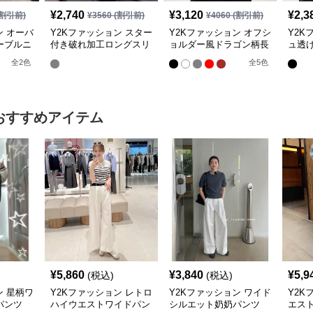
¥
2,740
¥
3,120
¥
2,3
割引前)
¥
3560
(割引前)
¥
4060
(割引前)
ン オーバ
Y2Kファッション スター
Y2Kファッション オフシ
Y2K
ーブルニ
付き破れ加工ロングスリ
ョルダー風ドラゴン柄長
ュ透
ーブ
袖シャツ
ット
全
2
色
全
5
色
おすすめアイテム
¥
5,860
¥
3,840
¥
5,9
(税込)
(税込)
ン 星柄ワ
Y2Kファッション レトロ
Y2Kファッション ワイド
Y2K
パンツ
ハイウエストワイドパン
シルエット奶奶パンツ
エス