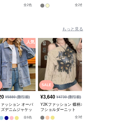
全
2
色
全
2
色
全
2
色
もっと見る
人気
人
SALE
20
¥
3,640
¥
4,900
(税込)
¥
5880
(割引前)
¥
4730
(割引前)
ファッション オーバ
Y2Kファッション 蝶柄オ
Y2Kファッション 透か
イズデニムジャケッ
フショルダーニット
編みメッシュニットカー
ディガン
全
3
色
全
6
色
全
6
色