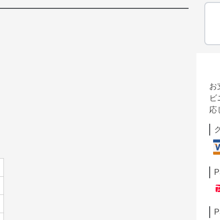
お
ビ
応
P
P