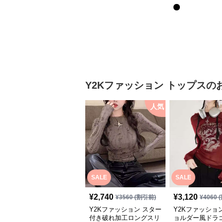
Y2Kファッション
トップス
の
人気
SALE
SALE
¥
2,740
¥
3,120
¥
3560
(割引前)
¥
4060
(
Y2Kファッション スター
Y2Kファッショ
付き破れ加工ロングスリ
ョルダー風ドラ