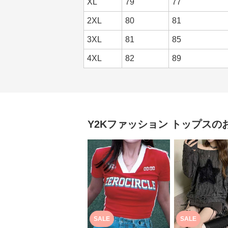
XL
79
77
2XL
80
81
3XL
81
85
4XL
82
89
Y2Kファッション
トップス
の
SALE
SALE