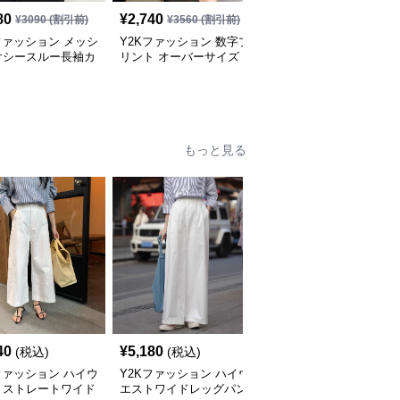
80
¥
2,740
¥
2,500
¥
3090
(割引前)
¥
3560
(割引前)
¥
3250
(割引前)
ファッション メッシ
Y2Kファッション 数字プ
Y2Kファッション 勝者
けシースルー長袖カ
リント オーバーサイズ
団 オーバーサイズ スポ
ソー
スウェット
ーツシャツ
全
2
色
もっと見る
40
¥
5,180
¥
4,800
(税込)
(税込)
(税込)
ファッション ハイウ
Y2Kファッション ハイウ
Y2Kファッション アメ
トストレートワイド
エストワイドレッグパン
カンローウエスト工具パ