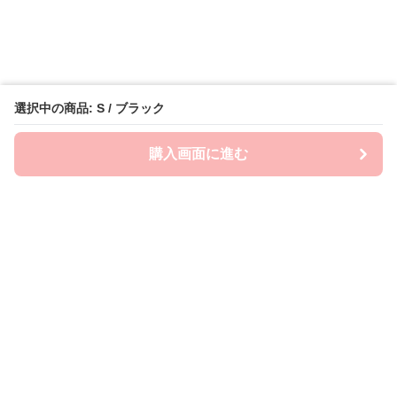
選択中の商品: S / ブラック
購入画面に進む
Emo-Era
について