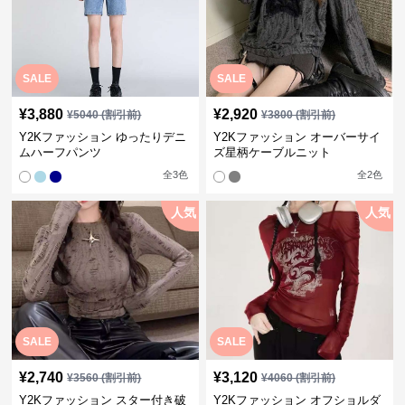
SALE
SALE
¥
3,880
¥
2,920
¥
5040
(割引前)
¥
3800
(割引前)
Y2Kファッション ゆったりデニ
Y2Kファッション オーバーサイ
ムハーフパンツ
ズ星柄ケーブルニット
全
3
色
全
2
色
人気
人気
SALE
SALE
¥
2,740
¥
3,120
¥
3560
(割引前)
¥
4060
(割引前)
Y2Kファッション スター付き破
Y2Kファッション オフショルダ