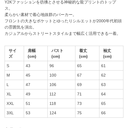
Y2Kファッションを彷彿とさせる神秘的な龍プリントのトップ
ス。
柔らかい素材で着心地抜群のパーカー。
フロントの大きなポケットとゆったりシルエットが2000年代初頭
の雰囲気を演出。
カジュアルからストリートスタイルまで幅広く活用できる一着。
サイ
肩幅
バスト
着丈
袖丈
ズ
(cm)
(cm)
(cm)
(cm)
S
43
96
65
61
M
45
100
67
62
L
47
106
69
63
XL
49
112
71
64
XXL
51
118
73
65
3XL
53
124
75
66