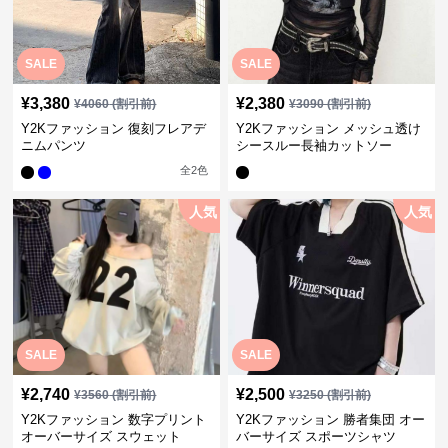
SALE
SALE
¥
3,380
¥
2,380
¥
4060
(割引前)
¥
3090
(割引前)
Y2Kファッション 復刻フレアデ
Y2Kファッション メッシュ透け
ニムパンツ
シースルー長袖カットソー
全
2
色
人気
人気
SALE
SALE
¥
2,740
¥
2,500
¥
3560
(割引前)
¥
3250
(割引前)
Y2Kファッション 数字プリント
Y2Kファッション 勝者集団 オー
オーバーサイズ スウェット
バーサイズ スポーツシャツ