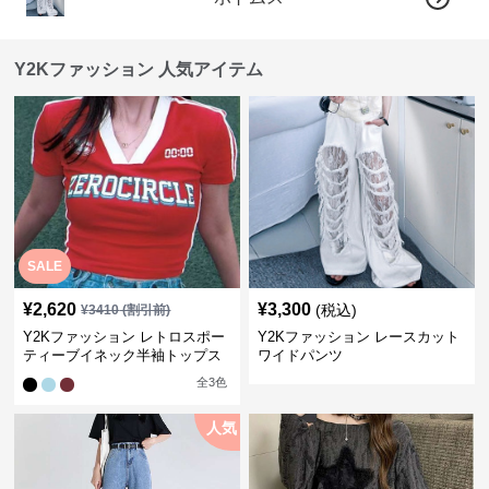
Y2Kファッション 人気アイテム
SALE
¥
2,620
¥
3,300
(税込)
¥
3410
(割引前)
Y2Kファッション レトロスポー
Y2Kファッション レースカット
ティーブイネック半袖トップス
ワイドパンツ
全
3
色
人気