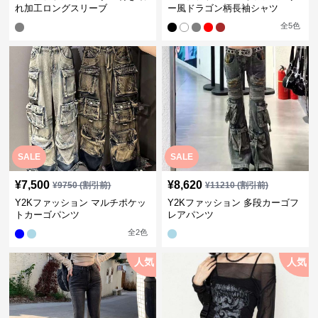
れ加工ロングスリーブ
ー風ドラゴン柄長袖シャツ
全
5
色
SALE
SALE
¥
7,500
¥
8,620
¥
9750
(割引前)
¥
11210
(割引前)
Y2Kファッション マルチポケッ
Y2Kファッション 多段カーゴフ
トカーゴパンツ
レアパンツ
全
2
色
人気
人気