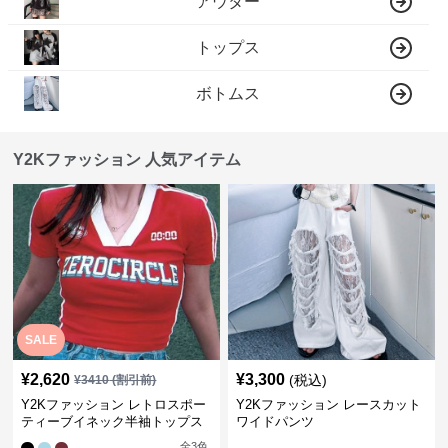
アウター
トップス
ボトムス
Y2Kファッション 人気アイテム
SALE
¥
2,620
¥
3,300
(税込)
¥
3410
(割引前)
Y2Kファッション レトロスポー
Y2Kファッション レースカット
ティーブイネック半袖トップス
ワイドパンツ
全
3
色