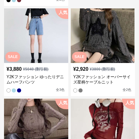
人気
SALE
SALE
¥
3,880
¥
2,920
¥
5040
(割引前)
¥
3800
(割引前)
Y2Kファッション ゆったりデニ
Y2Kファッション オーバーサイ
ムハーフパンツ
ズ星柄ケーブルニット
全
3
色
全
2
色
人気
人気