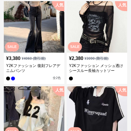
人気
人気
SALE
SALE
¥
3,380
¥
2,380
¥
4060
(割引前)
¥
3090
(割引前)
Y2Kファッション 復刻フレアデ
Y2Kファッション メッシュ透け
ニムパンツ
シースルー長袖カットソー
全
2
色
人気
人気