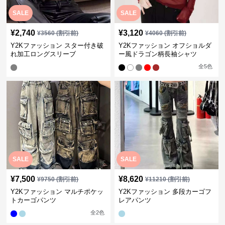
SALE
SALE
¥
2,740
¥
3,120
¥
3560
(割引前)
¥
4060
(割引前)
Y2Kファッション スター付き破
Y2Kファッション オフショルダ
れ加工ロングスリーブ
ー風ドラゴン柄長袖シャツ
全
5
色
SALE
SALE
¥
7,500
¥
8,620
¥
9750
(割引前)
¥
11210
(割引前)
Y2Kファッション マルチポケッ
Y2Kファッション 多段カーゴフ
トカーゴパンツ
レアパンツ
全
2
色