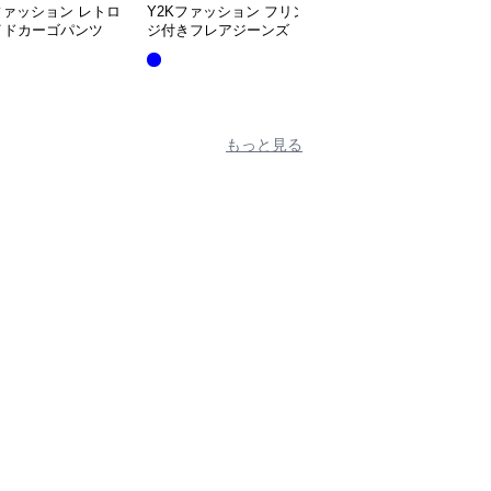
ファッション レトロ
Y2Kファッション フリン
Y2Kファッション ダメ
イドカーゴパンツ
ジ付きフレアジーンズ
ジ加工ゆったりデニム
もっと見る