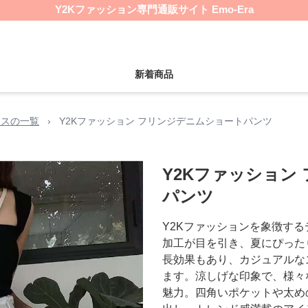
Y2Kファッション専門通販サイト Emo-Era
新着商品
ムスの一覧
›
Y2Kファッション フリンジデニムショートパンツ
Y2Kファッション
パンツ
Y2Kファッションを象徴す
加工が目を引き、夏にぴった
長効果もあり、カジュアルな
ます。涼しげな印象で、様々
魅力。四角いポケットや太め