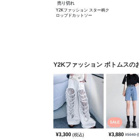
売り切れ
Y2Kファッション スター柄ク
ロップドカットソー
Y2Kファッション
ボトムス
の
SALE
¥
3,300
¥
3,880
(税込)
¥
5040
(