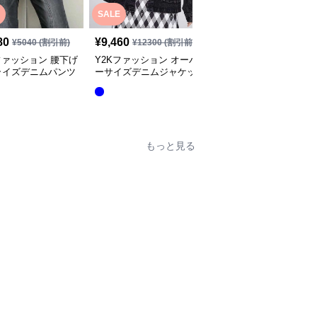
SALE
SALE
80
¥
9,460
¥
4,520
¥
5040
(割引前)
¥
12300
(割引前)
¥
5880
(割引前)
ファッション 腰下げ
Y2Kファッション オーバ
Y2Kファッション オー
ライズデニムパンツ
ーサイズデニムジャケッ
ーサイズデニムジャケッ
ト
ト
全
6
色
もっと見る