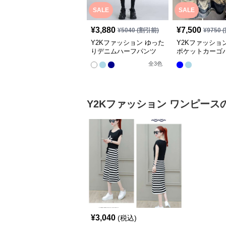
SALE
SALE
¥
3,880
¥
7,500
¥
5040
(割引前)
¥
9750
(
Y2Kファッション ゆった
Y2Kファッショ
りデニムハーフパンツ
ポケットカーゴ
全
3
色
Y2Kファッション
ワンピース
¥
3,040
(税込)