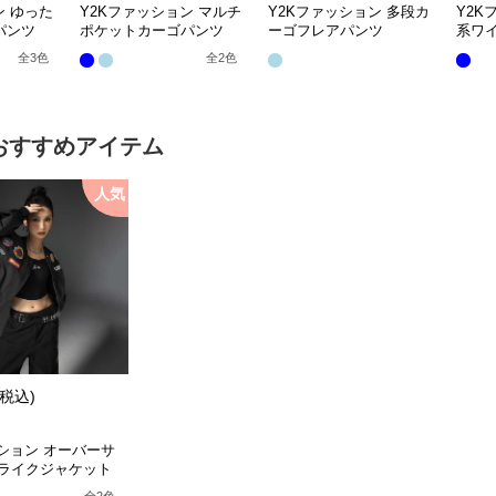
ン ゆった
Y2Kファッション マルチ
Y2Kファッション 多段カ
Y2K
パンツ
ポケットカーゴパンツ
ーゴフレアパンツ
系ワ
全
3
色
全
2
色
おすすめアイテム
人気
(税込)
ッション オーバーサ
ライクジャケット