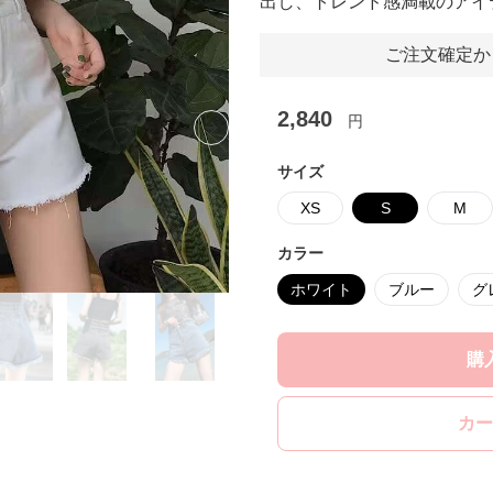
出し、トレンド感満載のアイ
ご注文確定か
2,840
円
Next slide
サイズ
XS
S
M
カラー
ホワイト
ブルー
グ
購
カー