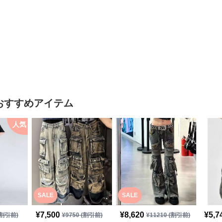
おすすめアイテム
人気
SALE
SALE
¥
7,500
¥
8,620
¥
5,7
割引前)
¥
9750
(割引前)
¥
11210
(割引前)