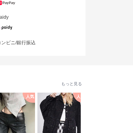
aidy
コンビニ/銀行振込
もっと見る
人気
人気
人