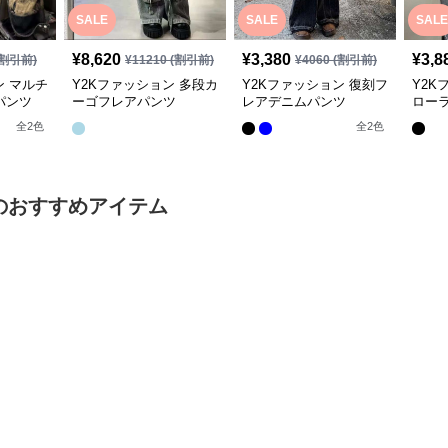
SALE
SALE
SALE
¥
8,620
¥
3,380
¥
3,8
割引前)
¥
11210
(割引前)
¥
4060
(割引前)
ン マルチ
Y2Kファッション 多段カ
Y2Kファッション 復刻フ
Y2K
パンツ
ーゴフレアパンツ
レアデニムパンツ
ロー
全
2
色
全
2
色
のおすすめアイテム