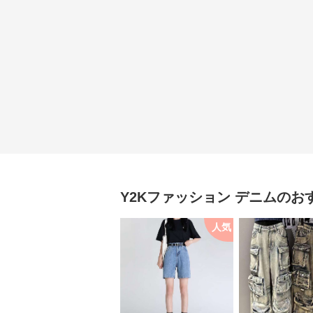
Y2Kファッション
デニム
のお
人気