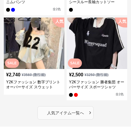
ニムパンツ
シースルー長袖カットソー
全
2
色
人気
人気
SALE
SALE
¥
2,740
¥
2,500
¥
3560
(割引前)
¥
3250
(割引前)
Y2Kファッション 数字プリント
Y2Kファッション 勝者集団 オー
オーバーサイズ スウェット
バーサイズ スポーツシャツ
全
2
色
›
人気アイテム一覧へ