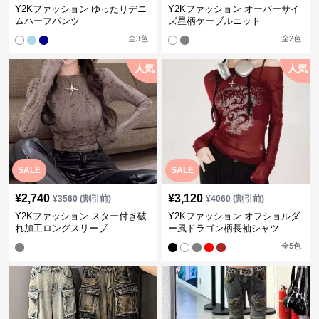
Y2Kファッション ゆったりデニ
Y2Kファッション オーバーサイ
ムハーフパンツ
ズ星柄ケーブルニット
全
3
色
全
2
色
人気
人気
SALE
SALE
¥
2,740
¥
3,120
¥
3560
(割引前)
¥
4060
(割引前)
Y2Kファッション スター付き破
Y2Kファッション オフショルダ
れ加工ロングスリーブ
ー風ドラゴン柄長袖シャツ
全
5
色