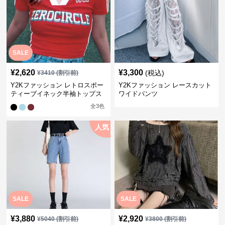
SALE
¥
2,620
¥
3,300
(税込)
¥
3410
(割引前)
Y2Kファッション レトロスポー
Y2Kファッション レースカット
ティーブイネック半袖トップス
ワイドパンツ
全
3
色
人気
SALE
SALE
¥
3,880
¥
2,920
¥
5040
(割引前)
¥
3800
(割引前)