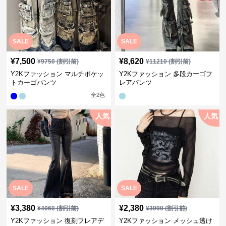
SALE
SALE
¥
7,500
¥
8,620
¥
9750
(割引前)
¥
11210
(割引前)
Y2Kファッション マルチポケッ
Y2Kファッション 多段カーゴフ
トカーゴパンツ
レアパンツ
全
2
色
人気
人気
SALE
SALE
¥
3,380
¥
2,380
¥
4060
(割引前)
¥
3090
(割引前)
Y2Kファッション 復刻フレアデ
Y2Kファッション メッシュ透け