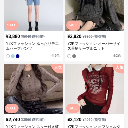
SALE
SALE
¥
3,880
¥
2,920
¥
5040
(割引前)
¥
3800
(割引前)
Y2Kファッション ゆったりデニ
Y2Kファッション オーバーサイ
ムハーフパンツ
ズ星柄ケーブルニット
全
3
色
全
2
色
人気
人気
SALE
SALE
¥
2,740
¥
3,120
¥
3560
(割引前)
¥
4060
(割引前)
Y2Kファッション スター付き破
Y2Kファッション オフショルダ