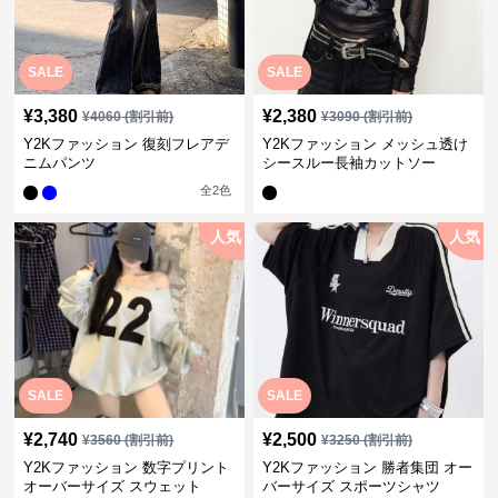
SALE
SALE
¥
3,380
¥
2,380
¥
4060
(割引前)
¥
3090
(割引前)
Y2Kファッション 復刻フレアデ
Y2Kファッション メッシュ透け
ニムパンツ
シースルー長袖カットソー
全
2
色
人気
人気
SALE
SALE
¥
2,740
¥
2,500
¥
3560
(割引前)
¥
3250
(割引前)
Y2Kファッション 数字プリント
Y2Kファッション 勝者集団 オー
オーバーサイズ スウェット
バーサイズ スポーツシャツ