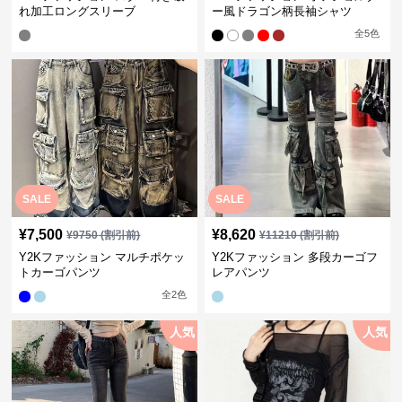
れ加工ロングスリーブ
ー風ドラゴン柄長袖シャツ
全
5
色
SALE
SALE
¥
7,500
¥
8,620
¥
9750
(割引前)
¥
11210
(割引前)
Y2Kファッション マルチポケッ
Y2Kファッション 多段カーゴフ
トカーゴパンツ
レアパンツ
全
2
色
人気
人気