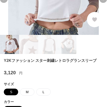
Previous slide
Ne
Y2Kファッション スター刺繍レトロラグランスリーブ
3,120
円
サイズ
S
M
L
カラー