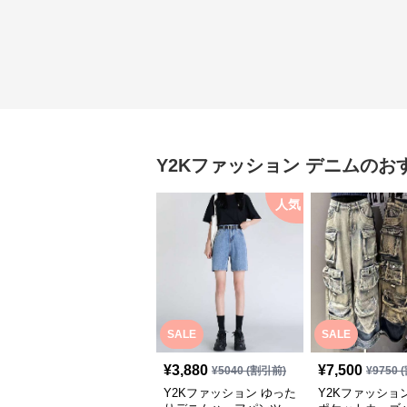
Y2Kファッション
デニム
のお
人気
SALE
SALE
¥
3,880
¥
7,500
¥
5040
(割引前)
¥
9750
(
Y2Kファッション ゆった
Y2Kファッショ