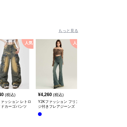
もっと見る
人気
人気
40
¥
4,260
¥
6,360
(税込)
(税込)
(税込)
ファッション レトロ
Y2Kファッション フリン
Y2Kファッション ダメ
イドカーゴパンツ
ジ付きフレアジーンズ
ジ加工ゆったりデニム