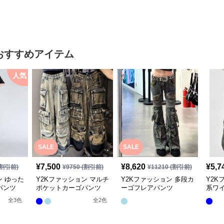
おすすめアイテム
人気
SALE
SALE
¥
7,500
¥
8,620
¥
5,7
割引前)
¥
9750
(割引前)
¥
11210
(割引前)
ン ゆった
Y2Kファッション マルチ
Y2Kファッション 多段カ
Y2K
パンツ
ポケットカーゴパンツ
ーゴフレアパンツ
系ワ
全
3
色
全
2
色