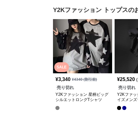
Y2Kファッション
トップス
の
SALE
¥
3,340
¥
25,520
¥
4340
(割引前)
売り切れ
売り切れ
Y2Kファッション 星柄ビッグ
Y2Kファ
シルエットロングTシャツ
イズメンズ