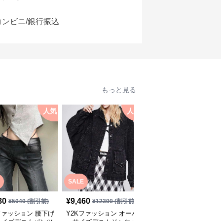
コンビニ/銀行振込
もっと見る
人気
人気
人
SALE
SALE
80
¥
9,460
¥
4,520
¥
5040
(割引前)
¥
12300
(割引前)
¥
5880
(割引前)
ファッション 腰下げ
Y2Kファッション オーバ
Y2Kファッション オー