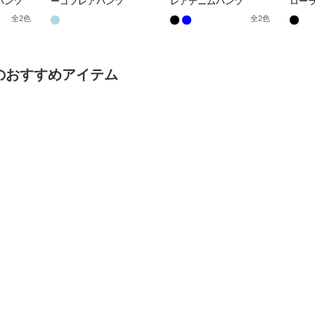
パンツ
ーゴフレアパンツ
レアデニムパンツ
ロー
全
2
色
全
2
色
のおすすめアイテム