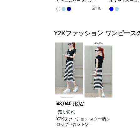
りデニムハーフパンツ
ポケットカーゴ
全
3
色
Y2Kファッション
ワンピース
¥
3,040
(税込)
売り切れ
Y2Kファッション スター柄ク
ロップドカットソー