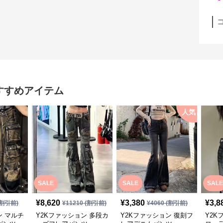
すすめアイテム
人気
SALE
SALE
SALE
¥
8,620
¥
3,380
¥
3,8
割引前)
¥
11210
(割引前)
¥
4060
(割引前)
ン マルチ
Y2Kファッション 多段カ
Y2Kファッション 復刻フ
Y2K