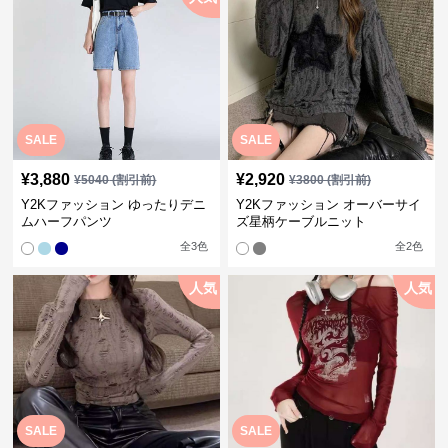
SALE
SALE
¥
3,880
¥
2,920
¥
5040
(割引前)
¥
3800
(割引前)
Y2Kファッション ゆったりデニ
Y2Kファッション オーバーサイ
ムハーフパンツ
ズ星柄ケーブルニット
全
3
色
全
2
色
人気
人気
SALE
SALE