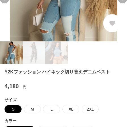
Previous slide
Ne
Y2Kファッション ハイネック切り替えデニムベスト
4,180
円
サイズ
S
M
L
XL
2XL
カラー