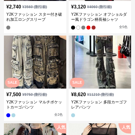
¥
2,740
¥
3,120
¥
3560
(割引前)
¥
4060
(割引前)
Y2Kファッション スター付き破
Y2Kファッション オフショルダ
れ加工ロングスリーブ
ー風ドラゴン柄長袖シャツ
全
5
色
SALE
SALE
¥
7,500
¥
8,620
¥
9750
(割引前)
¥
11210
(割引前)
Y2Kファッション マルチポケッ
Y2Kファッション 多段カーゴフ
トカーゴパンツ
レアパンツ
全
2
色
人気
人気