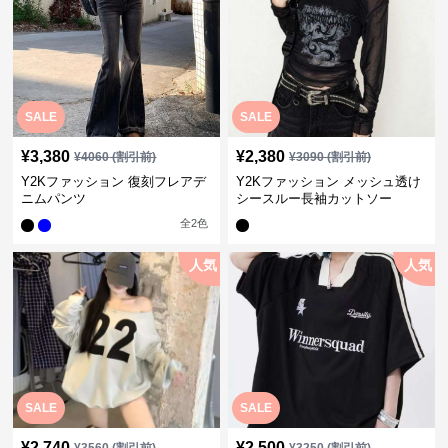
SALE
SALE
¥
3,380
¥
2,380
¥
4060
(割引前)
¥
3090
(割引前)
Y2Kファッション 復刻フレアデ
Y2Kファッション メッシュ透け
ニムパンツ
シースルー長袖カットソー
全
2
色
人気
人気
SALE
SALE
¥
2,740
¥
2,500