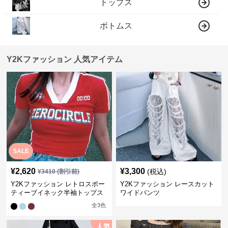
トップス
ボトムス
Y2Kファッション 人気アイテム
SALE
¥
2,620
¥
3,300
(税込)
¥
3410
(割引前)
Y2Kファッション レトロスポー
Y2Kファッション レースカット
ティーブイネック半袖トップス
ワイドパンツ
全
3
色
人気