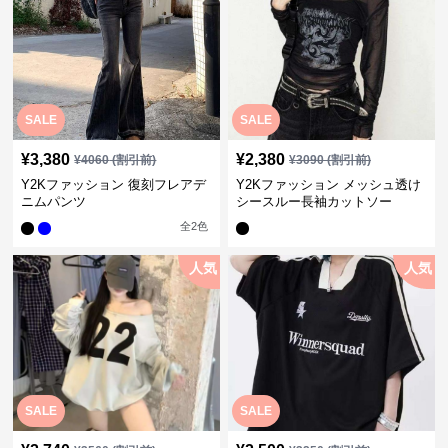
SALE
SALE
¥
3,380
¥
2,380
¥
4060
(割引前)
¥
3090
(割引前)
Y2Kファッション 復刻フレアデ
Y2Kファッション メッシュ透け
ニムパンツ
シースルー長袖カットソー
全
2
色
人気
人気
SALE
SALE