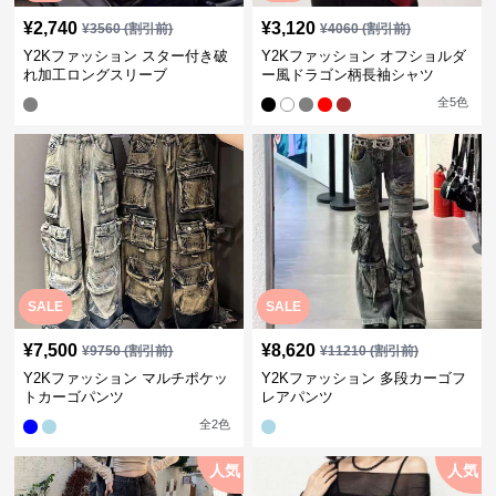
¥
2,740
¥
3,120
¥
3560
(割引前)
¥
4060
(割引前)
Y2Kファッション スター付き破
Y2Kファッション オフショルダ
れ加工ロングスリーブ
ー風ドラゴン柄長袖シャツ
全
5
色
SALE
SALE
¥
7,500
¥
8,620
¥
9750
(割引前)
¥
11210
(割引前)
Y2Kファッション マルチポケッ
Y2Kファッション 多段カーゴフ
トカーゴパンツ
レアパンツ
全
2
色
人気
人気