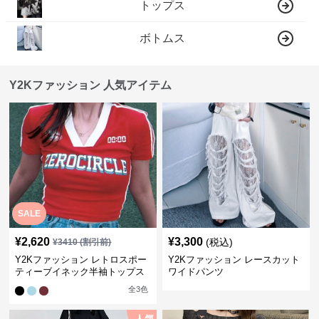
トップス
ボトムス
Y2Kファッション 人気アイテム
SALE
¥
2,620
¥
3,300
(税込)
¥
3410
(割引前)
Y2Kファッション レトロスポー
Y2Kファッション レースカット
ティーブイネック半袖トップス
ワイドパンツ
全
3
色