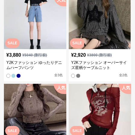
人気
SALE
SALE
¥
3,880
¥
2,920
¥
5040
(割引前)
¥
3800
(割引前)
Y2Kファッション ゆったりデニ
Y2Kファッション オーバーサイ
ムハーフパンツ
ズ星柄ケーブルニット
全
3
色
全
2
色
人気
人気
SALE
SALE