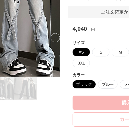
ご注文確定か
4,040
円
Next slide
サイズ
XS
S
M
3XL
カラー
ブラック
ブルー
ラ
購
カー