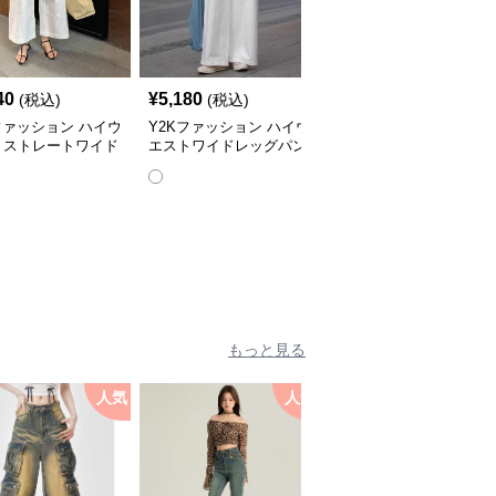
40
¥
5,180
¥
4,800
(税込)
(税込)
(税込)
ファッション ハイウ
Y2Kファッション ハイウ
Y2Kファッション アメ
トストレートワイド
エストワイドレッグパン
カンローウエスト工具パ
ツ
ツ
ンツ
全
2
色
もっと見る
人気
人気