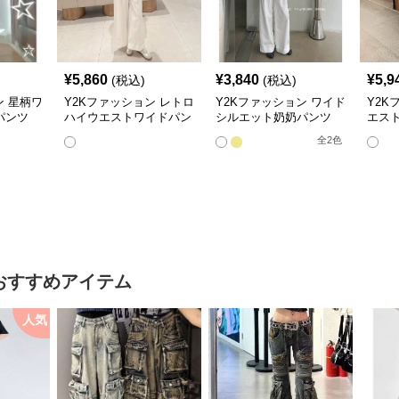
¥
5,860
¥
3,840
¥
5,9
(税込)
(税込)
ン 星柄ワ
Y2Kファッション レトロ
Y2Kファッション ワイド
Y2K
パンツ
ハイウエストワイドパン
シルエット奶奶パンツ
エス
ツ
美脚ストレート
パン
全
2
色
おすすめアイテム
人気