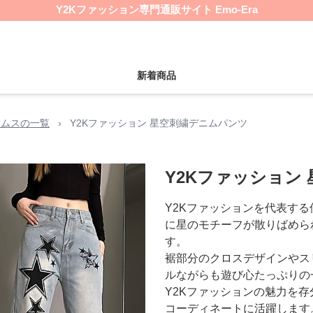
Y2Kファッション専門通販サイト Emo-Era
新着商品
トムスの一覧
›
Y2Kファッション 星空刺繍デニムパンツ
Y2Kファッション
Y2Kファッションを代表す
に星のモチーフが散りばめられ
す。
裾部分のクロスデザインやス
ルながらも遊び心たっぷりの
Y2Kファッションの魅力を
コーディネートに活躍します