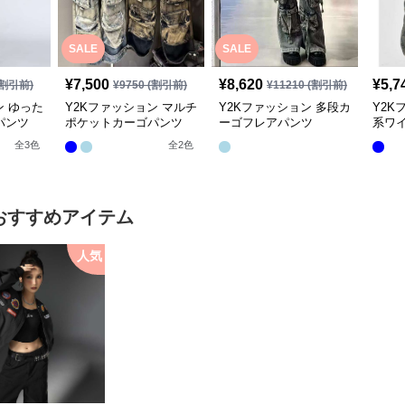
SALE
SALE
¥
7,500
¥
8,620
¥
5,7
割引前)
¥
9750
(割引前)
¥
11210
(割引前)
ン ゆった
Y2Kファッション マルチ
Y2Kファッション 多段カ
Y2K
パンツ
ポケットカーゴパンツ
ーゴフレアパンツ
系ワ
全
3
色
全
2
色
おすすめアイテム
人気