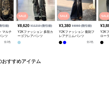
SALE
SALE
SALE
¥
8,620
¥
3,380
¥
3,8
割引前)
¥
11210
(割引前)
¥
4060
(割引前)
ン マルチ
Y2Kファッション 多段カ
Y2Kファッション 復刻フ
Y2K
パンツ
ーゴフレアパンツ
レアデニムパンツ
ロー
全
2
色
全
2
色
のおすすめアイテム