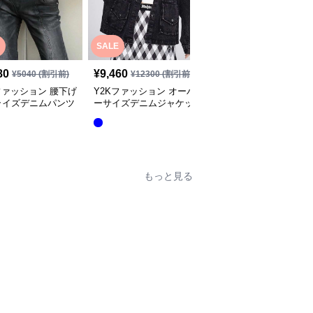
SALE
SALE
80
¥
9,460
¥
4,520
¥
5040
(割引前)
¥
12300
(割引前)
¥
5880
(割引前)
ファッション 腰下げ
Y2Kファッション オーバ
Y2Kファッション オー
ライズデニムパンツ
ーサイズデニムジャケッ
ーサイズデニムジャケッ
ト
ト
全
6
色
もっと見る