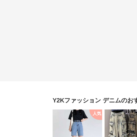
Y2Kファッション
デニム
のお
人気