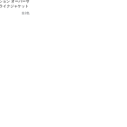
ッション オーバーサ
ライクジャケット
全
2
色