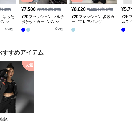
¥
7,500
¥
8,620
¥
5,7
割引前)
¥
9750
(割引前)
¥
11210
(割引前)
ン ゆった
Y2Kファッション マルチ
Y2Kファッション 多段カ
Y2K
パンツ
ポケットカーゴパンツ
ーゴフレアパンツ
系ワ
全
3
色
全
2
色
おすすめアイテム
人気
(税込)