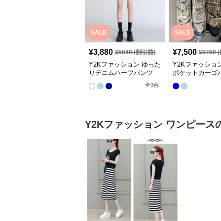
SALE
SALE
¥
3,880
¥
7,500
¥
5040
(割引前)
¥
9750
(
Y2Kファッション ゆった
Y2Kファッショ
りデニムハーフパンツ
ポケットカーゴ
全
3
色
Y2Kファッション
ワンピース