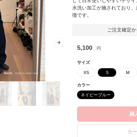
して日常使いしやすいデザイ
水洗い加工が施されており、
徴です。
ご注文確定か
Next slide
5,100
円
サイズ
XS
S
M
カラー
ネイビーブルー
購
カー