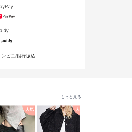
ayPay
aidy
コンビニ/銀行振込
もっと見る
人気
人気
人