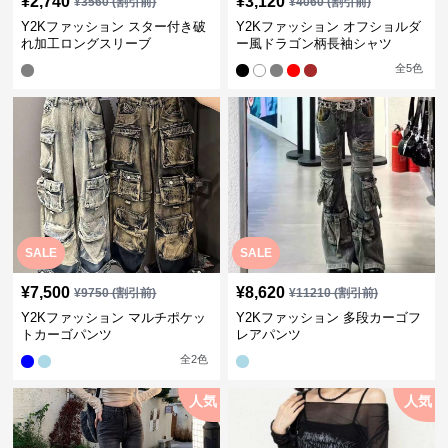
¥
2,740
¥
3,120
¥
3560
(割引前)
¥
4060
(割引前)
Y2Kファッション スター付き破
Y2Kファッション オフショルダ
れ加工ロングスリーブ
ー風ドラゴン柄長袖シャツ
全
5
色
SALE
SALE
¥
7,500
¥
8,620
¥
9750
(割引前)
¥
11210
(割引前)
Y2Kファッション マルチポケッ
Y2Kファッション 多段カーゴフ
トカーゴパンツ
レアパンツ
全
2
色
人気
人気