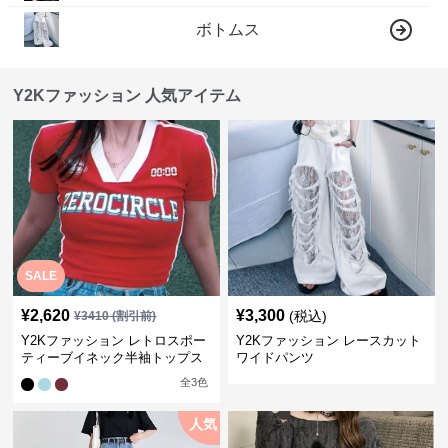
ボトムス
Y2Kファッション 人気アイテム
SALE
¥
2,620
¥
3,300
(税込)
¥
3410
(割引前)
Y2Kファッション レトロスポー
Y2Kファッション レースカット
ティーブイネック半袖トップス
ワイドパンツ
全
3
色
人気