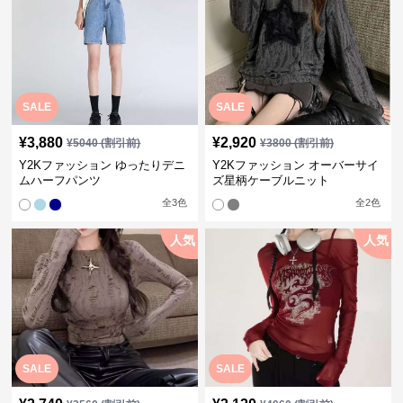
SALE
SALE
¥
3,880
¥
2,920
¥
5040
(割引前)
¥
3800
(割引前)
Y2Kファッション ゆったりデニ
Y2Kファッション オーバーサイ
ムハーフパンツ
ズ星柄ケーブルニット
全
3
色
全
2
色
人気
人気
SALE
SALE