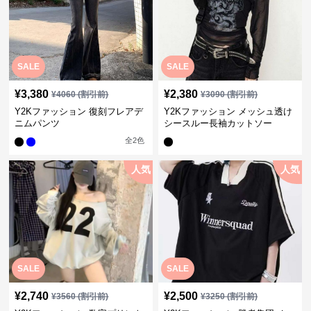
SALE
SALE
¥
3,380
¥
2,380
¥
4060
(割引前)
¥
3090
(割引前)
Y2Kファッション 復刻フレアデ
Y2Kファッション メッシュ透け
ニムパンツ
シースルー長袖カットソー
全
2
色
人気
人気
SALE
SALE
¥
2,740
¥
2,500
¥
3560
(割引前)
¥
3250
(割引前)