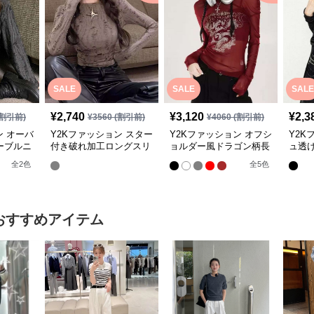
SALE
SALE
SALE
¥
2,740
¥
3,120
¥
2,3
割引前)
¥
3560
(割引前)
¥
4060
(割引前)
ン オーバ
Y2Kファッション スター
Y2Kファッション オフシ
Y2K
ーブルニ
付き破れ加工ロングスリ
ョルダー風ドラゴン柄長
ュ透
ーブ
袖シャツ
ット
全
2
色
全
5
色
おすすめアイテム