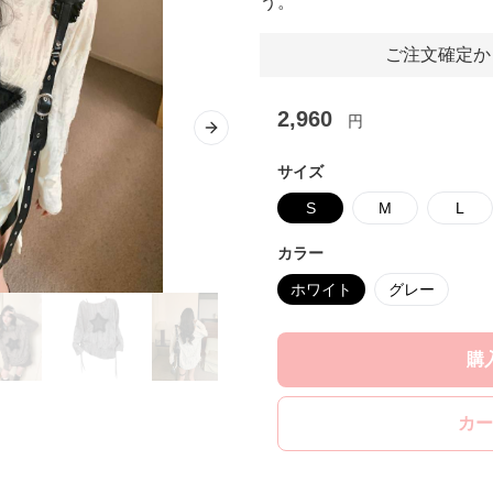
う。
ご注文確定か
2,960
円
Next slide
サイズ
S
M
L
カラー
ホワイト
グレー
購
カー