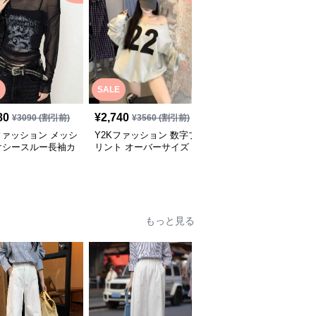
SALE
SALE
80
¥
2,740
¥
2,500
¥
3090
(割引前)
¥
3560
(割引前)
¥
3250
(割引前)
ファッション メッシ
Y2Kファッション 数字プ
Y2Kファッション 勝者
けシースルー長袖カ
リント オーバーサイズ
団 オーバーサイズ スポ
ソー
スウェット
ーツシャツ
全
2
色
もっと見る