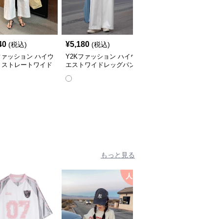
40
¥
5,180
¥
4,800
(税込)
(税込)
(税込)
ファッション ハイウ
Y2Kファッション ハイウ
Y2Kファッション アメ
トストレートワイド
エストワイドレッグパン
カンローウエスト工具パ
ツ
ツ
ンツ
全
2
色
もっと見る
人気
人