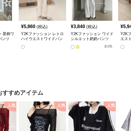
¥
5,860
¥
3,840
¥
5,9
(税込)
(税込)
ン 星柄ワ
Y2Kファッション レトロ
Y2Kファッション ワイド
Y2K
パンツ
ハイウエストワイドパン
シルエット奶奶パンツ
エス
ツ
美脚ストレート
パン
全
2
色
おすすめアイテム
人気
人気
人気