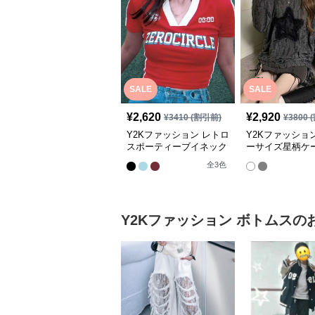
SALE
SALE
¥
2,620
¥
2,920
¥
3410
(割引前)
¥
3800
(
Y2Kファッション レトロ
Y2Kファッショ
スポーティーブイネック
ーサイズ星柄ケ
半袖トップス
ット
全
3
色
Y2Kファッション
ボトムス
の