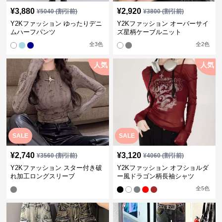
¥
3,880
¥
2,920
¥
5040
(割引前)
¥
3800
(割引前)
Y2Kファッション ゆったりデニ
Y2Kファッション オーバーサイ
ムハーフパンツ
ズ星柄ケーブルニット
全
3
色
全
2
色
人気
人気
SALE
SALE
¥
2,740
¥
3,120
¥
3560
(割引前)
¥
4060
(割引前)
Y2Kファッション スター付き破
Y2Kファッション オフショルダ
れ加工ロングスリーブ
ー風ドラゴン柄長袖シャツ
全
5
色