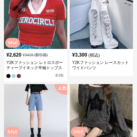
SALE
¥
2,620
¥
3,300
(税込)
¥
3410
(割引前)
Y2Kファッション レトロスポー
Y2Kファッション レースカット
ティーブイネック半袖トップス
ワイドパンツ
全
3
色
人気
SALE
SALE