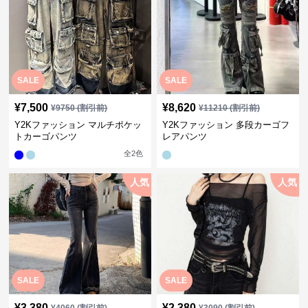
SALE
SALE
¥
7,500
¥
8,620
¥
9750
(割引前)
¥
11210
(割引前)
Y2Kファッション マルチポケッ
Y2Kファッション 多段カーゴフ
トカーゴパンツ
レアパンツ
全
2
色
人気
人気
SALE
SALE
¥
3,380
¥
2,380