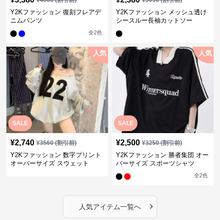
¥
4060
(割引前)
¥
3090
(割引前)
Y2Kファッション 復刻フレアデ
Y2Kファッション メッシュ透け
ニムパンツ
シースルー長袖カットソー
全
2
色
人気
人気
SALE
SALE
¥
2,740
¥
2,500
¥
3560
(割引前)
¥
3250
(割引前)
Y2Kファッション 数字プリント
Y2Kファッション 勝者集団 オー
オーバーサイズ スウェット
バーサイズ スポーツシャツ
全
2
色
›
人気アイテム一覧へ