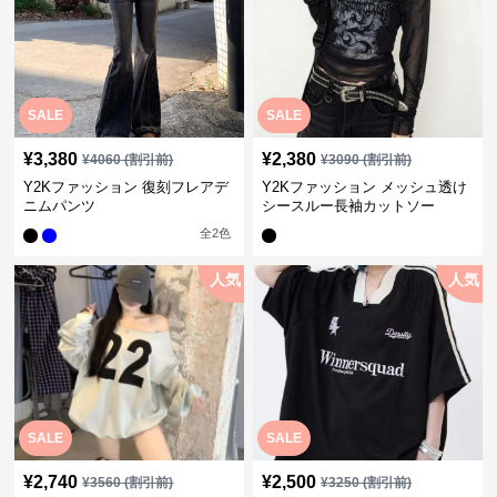
SALE
SALE
¥
3,380
¥
2,380
¥
4060
(割引前)
¥
3090
(割引前)
Y2Kファッション 復刻フレアデ
Y2Kファッション メッシュ透け
ニムパンツ
シースルー長袖カットソー
全
2
色
人気
人気
SALE
SALE
¥
2,740
¥
2,500
¥
3560
(割引前)
¥
3250
(割引前)