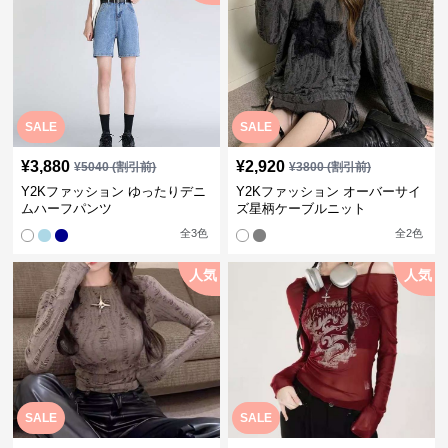
SALE
SALE
¥
3,880
¥
2,920
¥
5040
(割引前)
¥
3800
(割引前)
Y2Kファッション ゆったりデニ
Y2Kファッション オーバーサイ
ムハーフパンツ
ズ星柄ケーブルニット
全
3
色
全
2
色
人気
人気
SALE
SALE