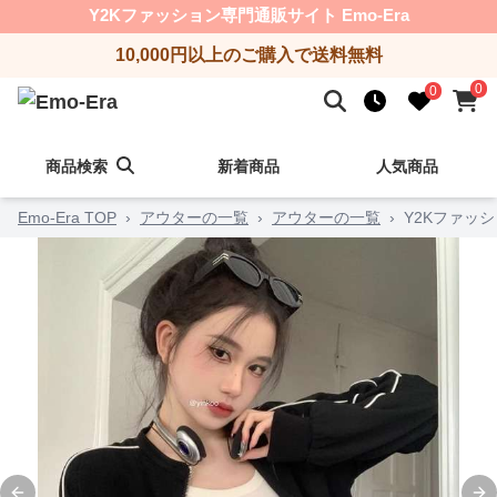
Y2Kファッション専門通販サイト Emo-Era
10,000円以上のご購入で送料無料
0
0
商品検索
新着商品
人気商品
Emo-Era TOP
›
アウターの一覧
›
アウターの一覧
›
Y2Kファッ