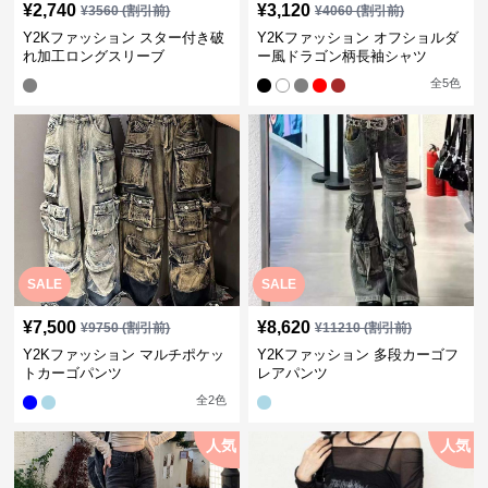
¥
2,740
¥
3,120
¥
3560
(割引前)
¥
4060
(割引前)
Y2Kファッション スター付き破
Y2Kファッション オフショルダ
れ加工ロングスリーブ
ー風ドラゴン柄長袖シャツ
全
5
色
SALE
SALE
¥
7,500
¥
8,620
¥
9750
(割引前)
¥
11210
(割引前)
Y2Kファッション マルチポケッ
Y2Kファッション 多段カーゴフ
トカーゴパンツ
レアパンツ
全
2
色
人気
人気