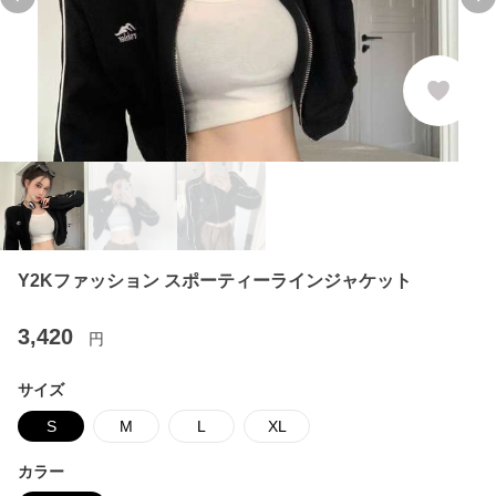
Previous slide
Ne
Y2Kファッション スポーティーラインジャケット
3,420
円
サイズ
S
M
L
XL
カラー