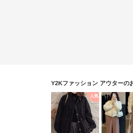
Y2Kファッション
アウター
の
人気