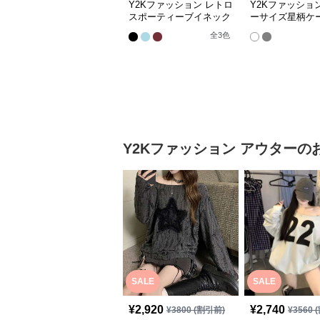
Y2Kファッション レトロ
Y2Kファッショ
スポーティーブイネック
ーサイズ星柄ケ
半袖トップス
ット
全
3
色
Y2Kファッション
アウター
の
SALE
SALE
¥
2,920
¥
2,740
¥
3800
(割引前)
¥
3560
(