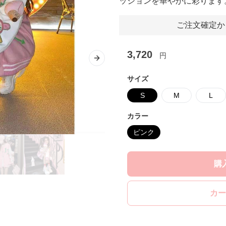
ッションを華やかに彩ります
ご注文確定か
3,720
円
Next slide
サイズ
S
M
L
カラー
ピンク
購
カー