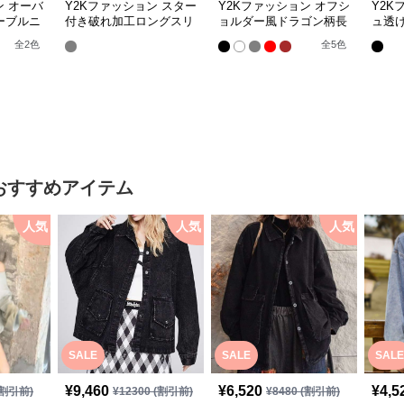
ン オーバ
Y2Kファッション スター
Y2Kファッション オフシ
Y2K
ーブルニ
付き破れ加工ロングスリ
ョルダー風ドラゴン柄長
ュ透
ーブ
袖シャツ
ット
全
2
色
全
5
色
おすすめアイテム
人気
人気
人気
SALE
SALE
SALE
¥
9,460
¥
6,520
¥
4,5
割引前)
¥
12300
(割引前)
¥
8480
(割引前)