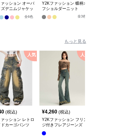
ファッション オーバ
Y2Kファッション 蝶柄オ
Y2Kファッション 透か
イズデニムジャケッ
フショルダーニット
編みメッシュニットカー
ディガン
全
3
色
全
6
色
全
6
色
もっと見る
人気
人気
40
¥
4,260
¥
6,360
(税込)
(税込)
(税込)
ファッション レトロ
Y2Kファッション フリン
Y2Kファッション ダメ
イドカーゴパンツ
ジ付きフレアジーンズ
ジ加工ゆったりデニム