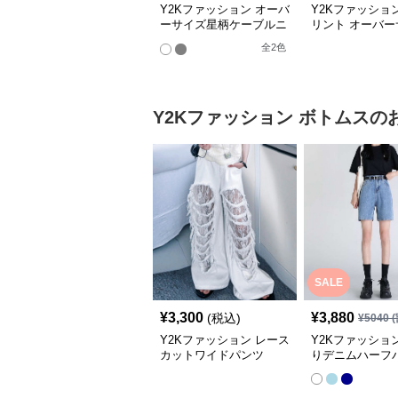
Y2Kファッション オーバ
Y2Kファッショ
ーサイズ星柄ケーブルニ
リント オーバー
ット
スウェット
全
2
色
Y2Kファッション
ボトムス
の
SALE
¥
3,300
¥
3,880
(税込)
¥
5040
(
Y2Kファッション レース
Y2Kファッショ
カットワイドパンツ
りデニムハーフ