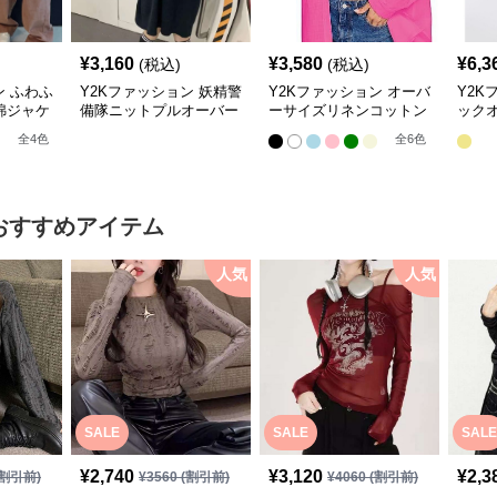
¥
3,160
¥
3,580
¥
6,3
(税込)
(税込)
ン ふわふ
Y2Kファッション 妖精警
Y2Kファッション オーバ
Y2K
綿ジャケ
備隊ニットプルオーバー
ーサイズリネンコットン
ック
シャツ
ンチ
全
4
色
全
6
色
おすすめアイテム
人気
人気
SALE
SALE
SALE
¥
2,740
¥
3,120
¥
2,3
割引前)
¥
3560
(割引前)
¥
4060
(割引前)