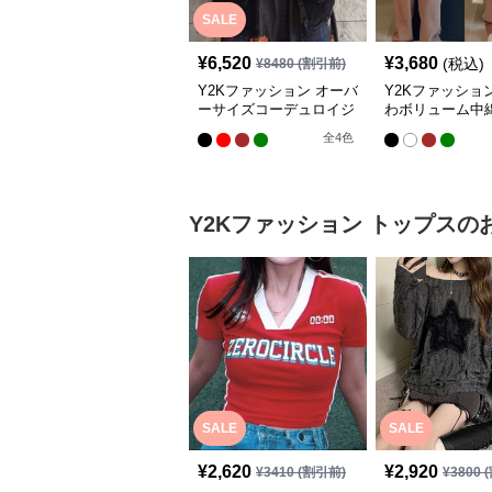
SALE
¥
6,520
¥
3,680
(税込)
¥
8480
(割引前)
Y2Kファッション オーバ
Y2Kファッショ
ーサイズコーデュロイジ
わボリューム中
ャケット
ット
全
4
色
Y2Kファッション
トップス
の
SALE
SALE
¥
2,620
¥
2,920
¥
3410
(割引前)
¥
3800
(