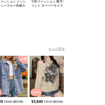
ファッション メッシ
Y2Kファッション 数字プ
Y2Kファッション 勝者
けシースルー長袖カ
リント オーバーサイズ
団 オーバーサイズ スポ
ソー
スウェット
ーツシャツ
全
2
色
もっと見る
人気
人
SALE
20
¥
3,640
¥
4,900
(税込)
¥
5880
(割引前)
¥
4730
(割引前)