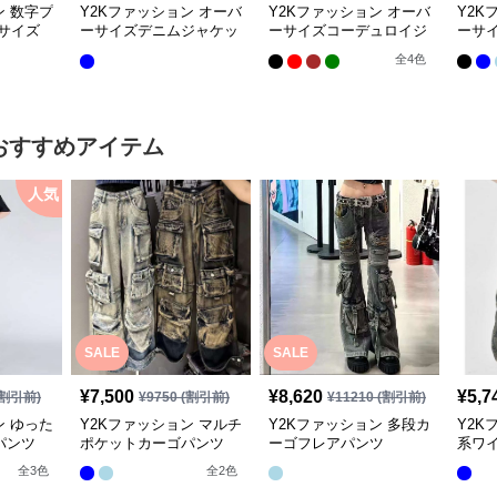
ン 数字プ
Y2Kファッション オーバ
Y2Kファッション オーバ
Y2K
サイズ
ーサイズデニムジャケッ
ーサイズコーデュロイジ
ーサ
ト
ャケット
ト
全
4
色
おすすめアイテム
人気
SALE
SALE
¥
7,500
¥
8,620
¥
5,7
割引前)
¥
9750
(割引前)
¥
11210
(割引前)
ン ゆった
Y2Kファッション マルチ
Y2Kファッション 多段カ
Y2K
パンツ
ポケットカーゴパンツ
ーゴフレアパンツ
系ワ
全
3
色
全
2
色