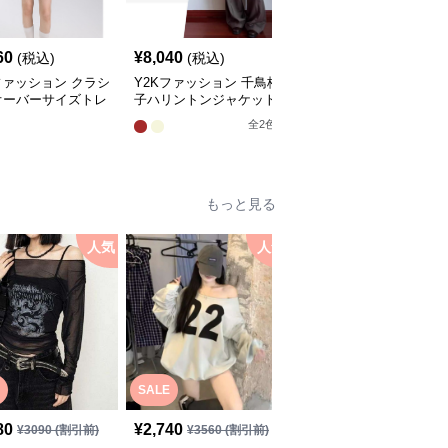
60
¥
8,040
¥
7,000
(税込)
(税込)
(税込)
ファッション クラシ
Y2Kファッション 千鳥格
Y2Kファッション レト
オーバーサイズトレ
子ハリントンジャケット
千鳥格子ハリントンジャ
コート
ケット
全
2
色
全
2
色
もっと見る
人気
人気
人
SALE
SALE
80
¥
2,740
¥
2,500
¥
3090
(割引前)
¥
3560
(割引前)
¥
3250
(割引前)