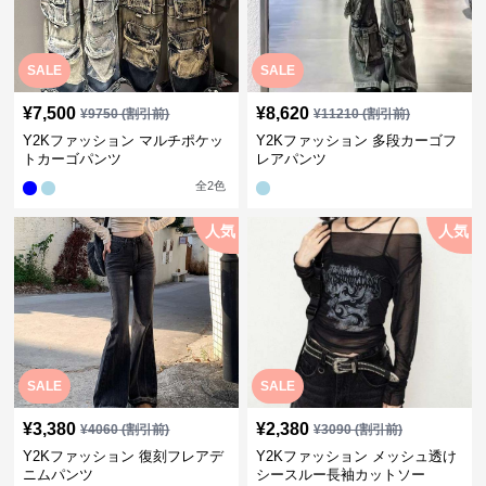
SALE
SALE
¥
7,500
¥
8,620
¥
9750
(割引前)
¥
11210
(割引前)
Y2Kファッション マルチポケッ
Y2Kファッション 多段カーゴフ
トカーゴパンツ
レアパンツ
全
2
色
人気
人気
SALE
SALE
¥
3,380
¥
2,380
¥
4060
(割引前)
¥
3090
(割引前)
Y2Kファッション 復刻フレアデ
Y2Kファッション メッシュ透け
ニムパンツ
シースルー長袖カットソー