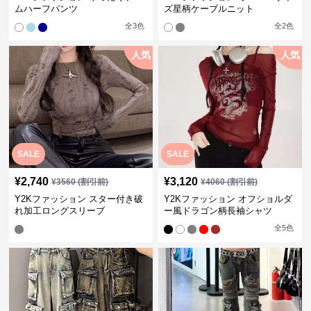
ムハーフパンツ
ズ星柄ケーブルニット
全
3
色
全
2
色
人気
人気
SALE
SALE
¥
2,740
¥
3,120
¥
3560
(割引前)
¥
4060
(割引前)
Y2Kファッション スター付き破
Y2Kファッション オフショルダ
れ加工ロングスリーブ
ー風ドラゴン柄長袖シャツ
全
5
色