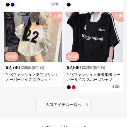
全
2
色
人気
人気
SALE
SALE
¥
2,740
¥
2,500
¥
3560
(割引前)
¥
3250
(割引前)
Y2Kファッション 数字プリント
Y2Kファッション 勝者集団 オー
オーバーサイズ スウェット
バーサイズ スポーツシャツ
全
2
色
›
人気アイテム一覧へ