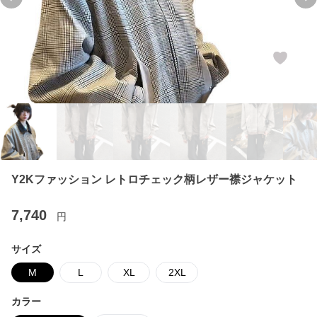
Previous slide
Ne
Y2Kファッション レトロチェック柄レザー襟ジャケット
7,740
円
サイズ
M
L
XL
2XL
カラー