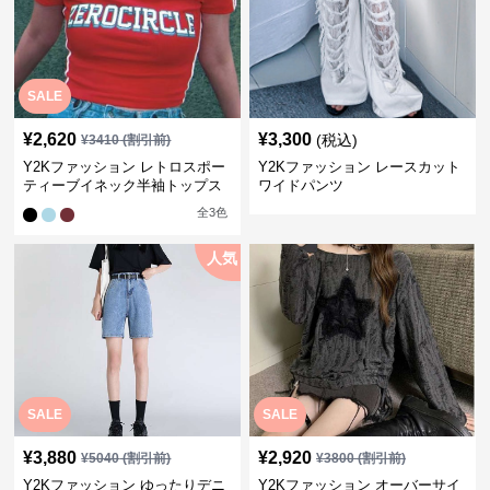
SALE
¥
2,620
¥
3,300
(税込)
¥
3410
(割引前)
Y2Kファッション レトロスポー
Y2Kファッション レースカット
ティーブイネック半袖トップス
ワイドパンツ
全
3
色
人気
SALE
SALE
¥
3,880
¥
2,920
¥
5040
(割引前)
¥
3800
(割引前)
Y2Kファッション ゆったりデニ
Y2Kファッション オーバーサイ