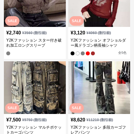
SALE
SALE
¥
2,740
¥
3,120
¥
3560
(割引前)
¥
4060
(割引前)
Y2Kファッション スター付き破
Y2Kファッション オフショルダ
れ加工ロングスリーブ
ー風ドラゴン柄長袖シャツ
全
5
色
SALE
SALE
¥
7,500
¥
8,620
¥
9750
(割引前)
¥
11210
(割引前)
Y2Kファッション マルチポケッ
Y2Kファッション 多段カーゴフ
トカーゴパンツ
レアパンツ