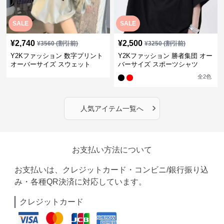
SALE
SALE
¥
2,740
¥
2,500
¥
3560
(割引前)
¥
3250
(割引前)
Y2Kファッション 数字プリント
Y2Kファッション 勝者集団 オー
オーバーサイズ スウェット
バーサイズ スポーツシャツ
全
2
色
›
人気アイテム一覧へ
お支払い方法について
お支払いは、クレジットカード・コンビニ/銀行振り込
み・各種QR決済に対応しています。
クレジットカード