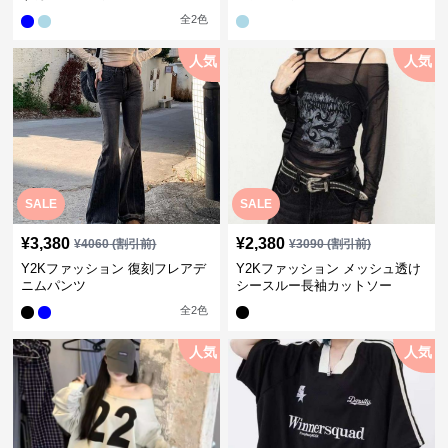
全
2
色
人気
人気
SALE
SALE
¥
3,380
¥
2,380
¥
4060
(割引前)
¥
3090
(割引前)
Y2Kファッション 復刻フレアデ
Y2Kファッション メッシュ透け
ニムパンツ
シースルー長袖カットソー
全
2
色
人気
人気