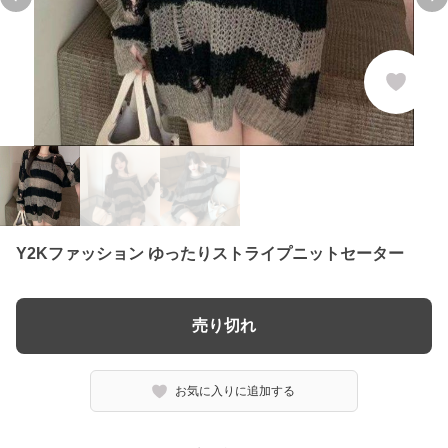
Previous slide
Ne
Y2Kファッション ゆったりストライプニットセーター
売り切れ
お気に入りに追加する