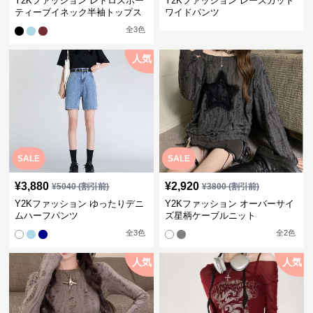
Y2Kファッション レトロスポー
Y2Kファッション レースカット
ティーブイネック半袖トップス
ワイドパンツ
全
3
色
人気
SALE
SALE
¥
3,880
¥
2,920
¥
5040
(割引前)
¥
3800
(割引前)
Y2Kファッション ゆったりデニ
Y2Kファッション オーバーサイ
ムハーフパンツ
ズ星柄ケーブルニット
全
3
色
全
2
色
人気
人気