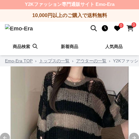
Y2Kファッション専門通販サイト Emo-Era
10,000円以上のご購入で送料無料
0
0
商品検索
新着商品
人気商品
Emo-Era TOP
›
トップスの一覧
›
アウターの一覧
›
Y2Kファッ