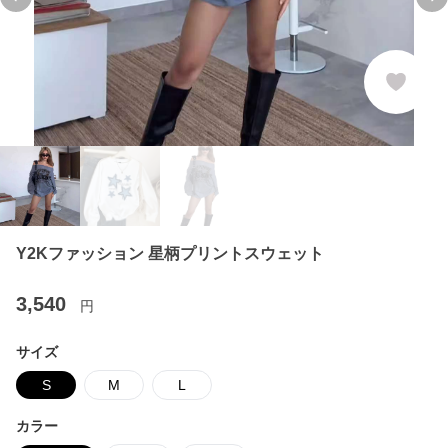
Previous slide
Ne
Y2Kファッション 星柄プリントスウェット
3,540
円
サイズ
S
M
L
カラー