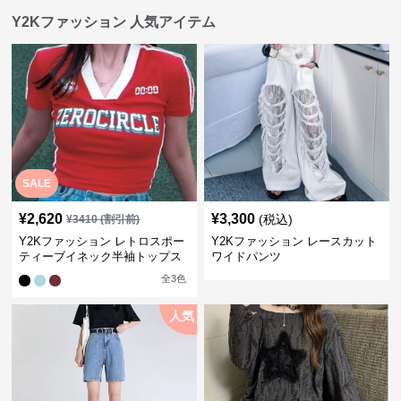
Y2Kファッション 人気アイテム
SALE
¥
2,620
¥
3,300
(税込)
¥
3410
(割引前)
Y2Kファッション レトロスポー
Y2Kファッション レースカット
ティーブイネック半袖トップス
ワイドパンツ
全
3
色
人気