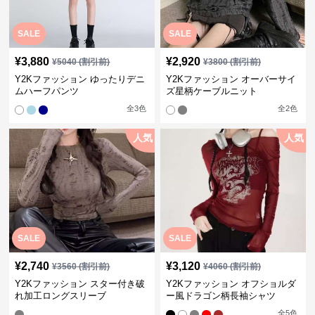
SALE
SALE
¥
3,880
¥
2,920
¥
5040
(割引前)
¥
3800
(割引前)
Y2Kファッション ゆったりデニ
Y2Kファッション オーバーサイ
ムハーフパンツ
ズ星柄ケーブルニット
全
3
色
全
2
色
人気
人気
SALE
SALE
¥
2,740
¥
3,120
¥
3560
(割引前)
¥
4060
(割引前)
Y2Kファッション スター付き破
Y2Kファッション オフショルダ
れ加工ロングスリーブ
ー風ドラゴン柄長袖シャツ
全
5
色