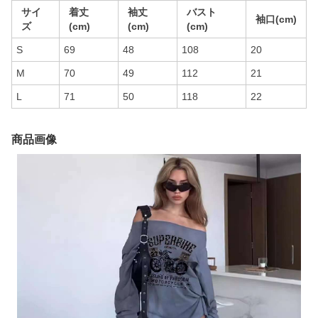
サイ
着丈
袖丈
バスト
袖口(cm)
ズ
(cm)
(cm)
(cm)
S
69
48
108
20
M
70
49
112
21
L
71
50
118
22
商品画像