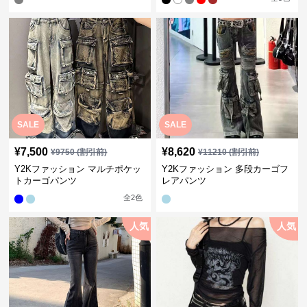
SALE
SALE
¥
7,500
¥
8,620
¥
9750
(割引前)
¥
11210
(割引前)
Y2Kファッション マルチポケッ
Y2Kファッション 多段カーゴフ
トカーゴパンツ
レアパンツ
全
2
色
人気
人気