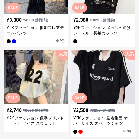
SALE
SALE
¥
3,380
¥
2,380
¥
4060
(割引前)
¥
3090
(割引前)
Y2Kファッション 復刻フレアデ
Y2Kファッション メッシュ透け
ニムパンツ
シースルー長袖カットソー
全
2
色
人気
人気
SALE
SALE
¥
2,740
¥
2,500
¥
3560
(割引前)
¥
3250
(割引前)
Y2Kファッション 数字プリント
Y2Kファッション 勝者集団 オー
オーバーサイズ スウェット
バーサイズ スポーツシャツ
全
2
色