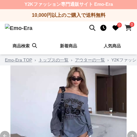
Y2Kファッション専門通販サイト Emo-Era
10,000円以上のご購入で送料無料
0
0
商品検索
新着商品
人気商品
Emo-Era TOP
›
トップスの一覧
›
アウターの一覧
›
Y2Kファッ